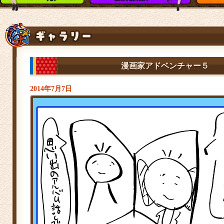
漫画家アドベンチャー５
2014年7月7日