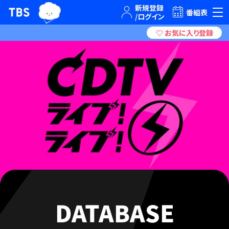
TBSグループキャラクター『ワクティ』
TBSテレビ｜ときめくときを。
番組表
DATABASE