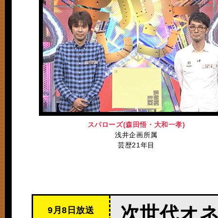
スパローズ(森田悟・大和一孝)
浅井企画所属
芸歴21年目
次世代オ
9月8日放送