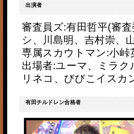
出演者
審査員ズ:有田哲平(審
シ、川島明、吉村崇、
専属スカウトマン:小峠
出場者:ユーマ、ミラ
リネコ、びびこイスカ
有田チルドレン合格者