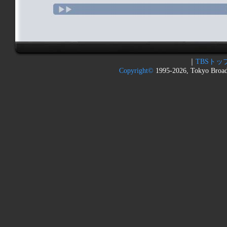
｜
TBSトッ
Copyright
©
1995-2026, Tokyo Broadc