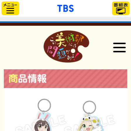
「TBSテレビ」トップ
サイドメニュー
NEWS
ONAIR
STAFF＆CAST
STORY
CHARACTER
GOODS
Blu-ray＆DVD