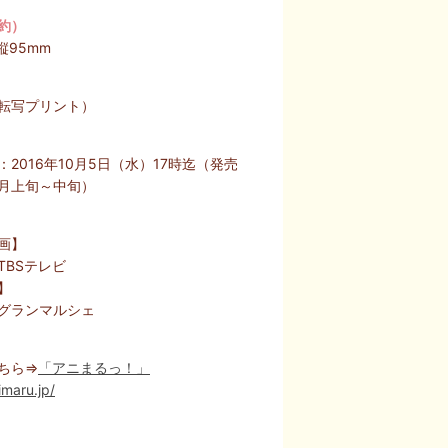
約）
縦95mm
転写プリント）
：2016年10月5日（水）17時迄（発売
1月上旬～中旬）
画】
TBSテレビ
】
グランマルシェ
ちら⇒
「アニまるっ！」
imaru.jp/