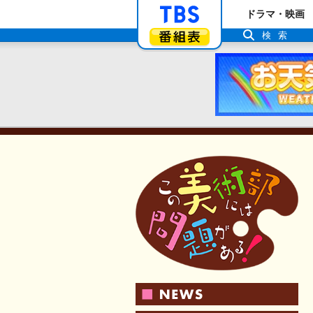
「TBSテレビ」ト
ドラマ・映画
番組表
検索