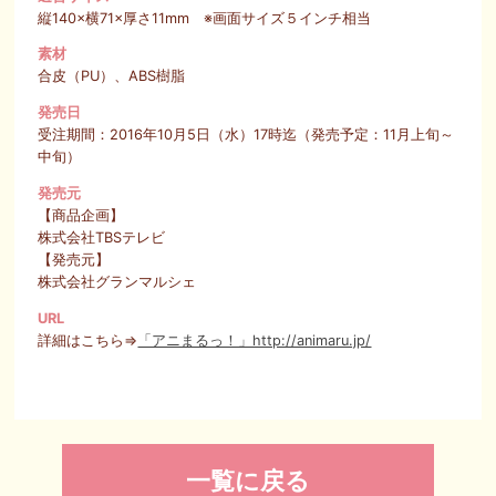
縦140×横71×厚さ11mm ※画面サイズ５インチ相当
素材
合皮（PU）、ABS樹脂
発売日
受注期間：2016年10月5日（水）17時迄（発売予定：11月上旬～
中旬）
発売元
【商品企画】
株式会社TBSテレビ
【発売元】
株式会社グランマルシェ
URL
詳細はこちら⇒
「アニまるっ！」http://animaru.jp/
一覧に戻る