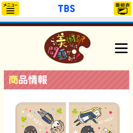
「TBSテレビ」トップ
サイドメニュー
NEWS
ONAIR
STAFF＆CAST
STORY
CHARACTER
GOODS
Blu-ray＆DVD