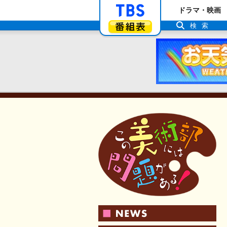
「TBSテレビ」ト
ドラマ・映画
番組表
検索