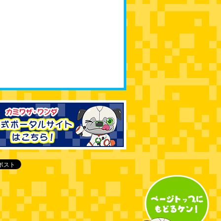
bs_kamiwaza_wさんのツイート