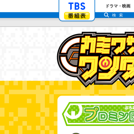
「TBSテレビ」ト
ドラマ・映画
番組表
検索