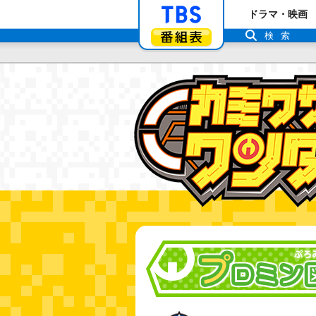
「TBSテレビ」ト
ドラマ・映画
番組表
検索