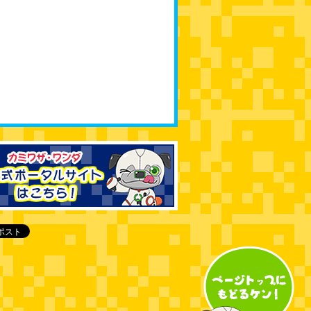
bs_kamiwaza_wさんのツイート