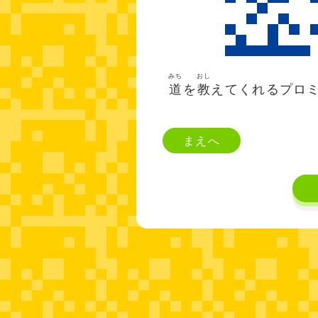
みち
おし
道
を
教
えてくれるプロ
まえへ