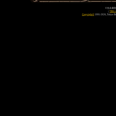
©光永康
｜
TBS
Copyright
©
1995-2026, Tokyo Bro