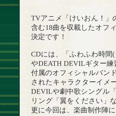
TVアニメ「けいおん！」
含む18曲を収載したオフ
決定です！
CDには、「ふわふわ時間
やDEATH DEVILギタ
付属のオフィシャルバン
されたキャラクターイメージ
DEVILや劇中歌シングル
リング「翼をください」な
更に今回は、楽曲制作陣に