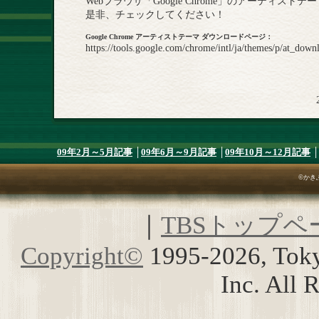
Webブラウザ「Google Chrome」のアーティ
是非、チェックしてください！
Google Chrome アーティストテーマ ダウンロードページ：
https://tools.google.com/chrome/intl/ja/themes/p/at_down
09年2月～5月記事
│
09年6月～9月記事
│
09年10月～12月記事
│
©かき
｜
TBSトップペ
Copyright
©
1995-2026, Toky
Inc. All 