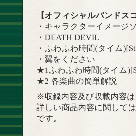
【オフィシャルバンドス
・キャラクターイメージソ
・DEATH DEVIL
・ふわふわ時間(タイム)[Stud
・翼をください
★1ふわふわ時間(タイム)[S
★2 各楽曲の簡単解説
※収録内容及び収載内容
詳しい商品内容に関しては
です。