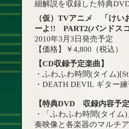
細解説を収録した特典DV
（仮）TVアニメ 「けい
ーよ!! PART2
(
バンドスコ
2010年3月3日発売予定
【価格】￥4,800（税込）
【CD収録予定楽曲】
・ふわふわ時間(タイム)[St
・DEATH DEVIL ギタ
【特典DVD 収録内容予
・「ふわふわ時間(タイム)」[
奏映像と各楽器のマルチ