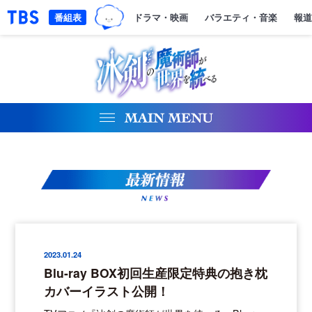
TBSグループキャラクター『ワクテ
「TBSテレビ｜ときめくときを。」トップページ
番組表
ドラマ・映画
バラエティ・音楽
報道
NEWS
2023.01.24
Blu-ray BOX初回生産限定特典の抱き枕
カバーイラスト公開！