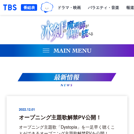
TBSグループキャラクター『ワクテ
「TBSテレビ｜ときめくときを。」トップページ
番組表
ドラマ・映画
バラエティ・音楽
報道
NEWS
2022.12.01
オープニング主題歌解禁PV公開！
オープニング主題歌「Dystopia」を一足早く聴くこ
とができるオープニング主題歌解禁PVを公開！