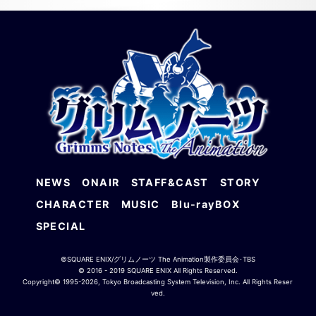
NEWS
ONAIR
STAFF&CAST
STORY
CHARACTER
MUSIC
Blu-rayBOX
SPECIAL
©SQUARE ENIX/グリムノーツ The Animation製作委員会･TBS
© 2016 - 2019 SQUARE ENIX All Rights Reserved.
Copyright©
1995-2026, Tokyo Broadcasting System Television, Inc. All Rights Reser
ved.