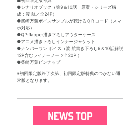
■初回限定版特典
●シナリオブック（第9＆10話 原案・シリーズ構
成：渡 航／全24P）
●柴崎万葉ボイスサンプルが聴けるＱＲコード（スマ
ホ対応）
●QP:flapper描き下ろしアウターケース
●アニメ描き下ろしインナージャケット
●ナンバーワン ボイス（渡 航書き下ろし9＆10話解説
12P含むライナーノーツ全20P ）
●柴崎万葉ピンナップ
※初回限定版終了次第、初回限定版特典のつかない通
常版となります。