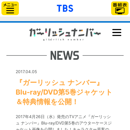
「TBSテレビ」トップ
サイドメニュー
NEWS
ONAIR
STAFF＆CAST
STORY
2017.04.05
CHARACTER
『ガーリッシュ ナンバー』
Blu-ray＆DVD
Blu-ray/DVD第5巻ジャケット
GOODS
＆特典情報を公開！
MUSIC
2017年4月26日（水）発売のTVアニメ『ガーリッシ
BOOK
ュ ナンバー』Blu-ray/DVD第5巻のアウターケースジ
ャケット画像を公開しました！キャラクター原案の