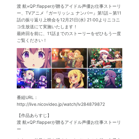
SPECIAL
渡 航×QP:flapperが贈るアイドル声優お仕事ストーリ
ー、TVアニメ『ガーリッシュ ナンバー』第1話～第11
話の振り返り上映会を12月21日(水) 21:00よりニコニ
コ生放送にて実施いたします！
最終回を前に、11話までのストーリーをぜひもう一度
ご覧ください！
番組URL：
http://live.nicovideo.jp/watch/lv284879872
【作品あらすじ】
渡 航×QP:flapperが贈るアイドル声優お仕事ストーリ
ー