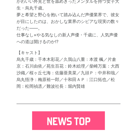
かわいい外見と世を舐めきったメンタルを持つ女子大
生・烏丸千歳。
夢と希望と野心を抱いて踏み込んだ声優業界で、彼女
が目にしたのは、おかしな業界のシビアな現実の数々
だった――。
仕事なし×やる気なしの新人声優・千歳に、人気声優
への道は開けるのか!?
【キャスト】
烏丸千歳：千本木彩花／久我山八重：本渡 楓／片倉
京：石川由依／苑生百花：鈴木絵理／柴崎万葉：大西
沙織／桜ヶ丘七海：佐藤亜美菜／九頭Ｐ：中井和哉／
烏丸悟浄：梅原裕一郎／十和田ＡＰ：江口拓也／松
岡：松岡禎丞／難波社長：堀内賢雄