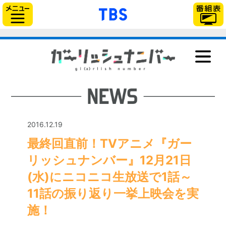
「TBSテレビ」トップ
サイドメニュー
NEWS
ONAIR
STAFF＆CAST
STORY
2016.12.19
CHARACTER
最終回直前！TVアニメ『ガー
Blu-ray＆DVD
リッシュナンバー』12月21日
GOODS
(水)にニコニコ生放送で1話～
MUSIC
11話の振り返り一挙上映会を実
BOOK
施！