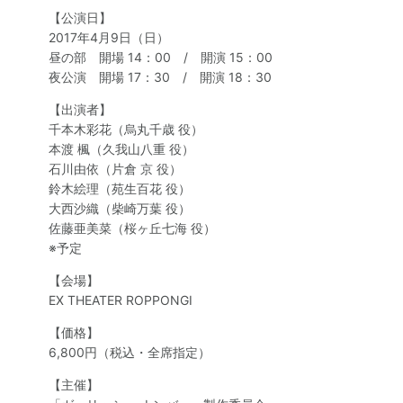
【公演日】
2017年4月9日（日）
昼の部 開場 14：00 / 開演 15：00
夜公演 開場 17：30 / 開演 18：30
【出演者】
千本木彩花（烏丸千歳 役）
本渡 楓（久我山八重 役）
石川由依（片倉 京 役）
鈴木絵理（苑生百花 役）
大西沙織（柴崎万葉 役）
佐藤亜美菜（桜ヶ丘七海 役）
※予定
【会場】
EX THEATER ROPPONGI
【価格】
6,800円（税込・全席指定）
【主催】