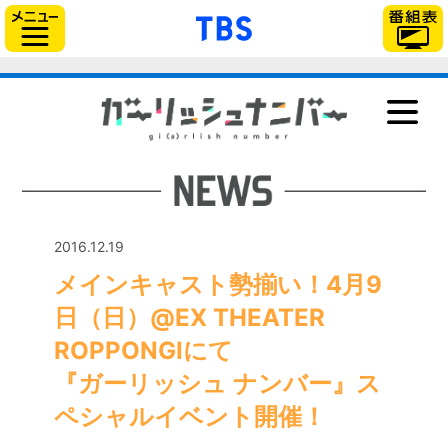
「TBSテレビ」トップ
サイドメニュー
NEWS
ONAIR
STAFF＆CAST
STORY
2016.12.19
CHARACTER
メインキャスト勢揃い！4月9
Blu-ray＆DVD
日（日）@EX THEATER
GOODS
ROPPONGIにて
MUSIC
『ガーリッシュ ナンバー』ス
BOOK
ペシャルイベント開催！