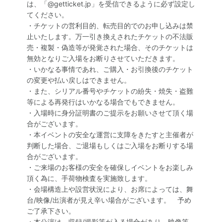
は、「@getticket.jp」を受信できるように必ず設定し
てください。
・チケットの営利目的、転売目的でのお申し込みは禁
止いたします。万一引き換えされたチケットの不法販
売・複製・偽造等が発覚された場合、そのチケットは
無効となりご入場をお断りさせていただきます。
・いかなる事情であれ、ご購入・お引換後のチケット
の変更や払い戻しはできません。
・また、シリアル番号やチケットの紛失・焼失・盗難
等による再発行はいかなる場合でもできません。
・入場時に身分証明書のご提示をお願いさせて頂く場
合がございます。
・本イベントの安全な運営に支障をきたすと主催者が
判断した場合、ご退場もしくはご入場をお断りする場
合がございます。
・ご来場のお客様の安全を確保しイベントをお楽しみ
頂く為に、手荷物検査を実施致します。
・会場構造上や設営状況により、お席によっては、舞
台/映像/出演者が見え辛い場合がございます。 予め
ご了承下さい。
・本公演は、収録/撮影等が入る場合があり、映像等