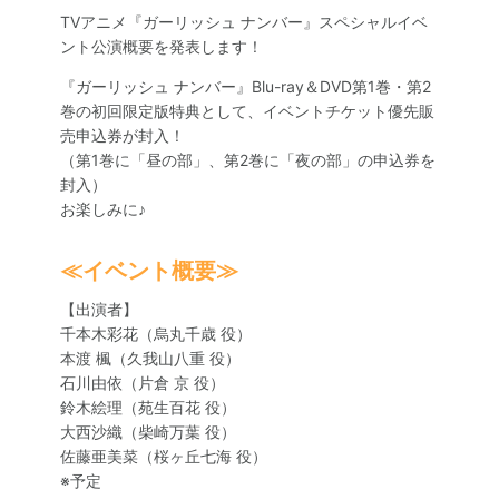
SPECIAL
TVアニメ『ガーリッシュ ナンバー』スペシャルイベ
ント公演概要を発表します！
『ガーリッシュ ナンバー』Blu-ray＆DVD第1巻・第2
巻の初回限定版特典として、イベントチケット優先販
売申込券が封入！
（第1巻に「昼の部」、第2巻に「夜の部」の申込券を
封入）
お楽しみに♪
≪イベント概要≫
【出演者】
千本木彩花（烏丸千歳 役）
本渡 楓（久我山八重 役）
石川由依（片倉 京 役）
鈴木絵理（苑生百花 役）
大西沙織（柴崎万葉 役）
佐藤亜美菜（桜ヶ丘七海 役）
※予定