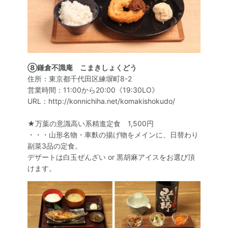
⑧鎌倉不識庵 こまきしょくどう
住所：東京都千代田区練塀町8-2
営業時間：11:00から20:00《19:30LO》
URL：http://konnichiha.net/komakishokudo/
★万葉の意識高い系精進定食 1,500円
・・・山形名物・車麩の揚げ物をメインに、日替わり
副菜3品の定食。
デザートは白玉ぜんざい or 黒胡麻アイスをお選び頂
けます。