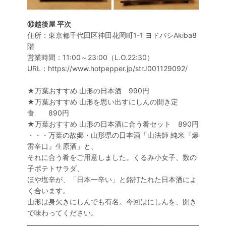
⑩越後屋 平次
住所：東京都千代田区神田花岡町1-1 ヨドバシAkiba8
階
営業時間：11:00～23:00（L.O.22:30）
URL：https://www.hotpepper.jp/strJ001129092/
★万葉おすすめ 山形の日本酒 990円
★万葉おすすめ 山形を思い出すにしんの開き定
食 890円
★万葉おすすめ 山形の日本酒に合う肴セット 890円
・・・万葉の故郷・山形県の日本酒「山法師 純米『爆
雷辛口』生原酒」と、
それに合う肴をご用意しました。くるみ小女子、数の
子ポテトサラダ、
ほや塩辛が、「日本一辛い」と銘打たれた日本酒によ
く合います。
山形は身欠きにしんでも有名。今回はにしんを、開き
で味わってください。