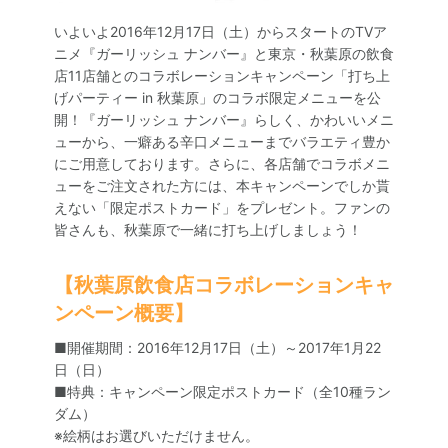
いよいよ2016年12月17日（土）からスタートのTVア
ニメ『ガーリッシュ ナンバー』と東京・秋葉原の飲食
店11店舗とのコラボレーションキャンペーン「打ち上
げパーティー in 秋葉原」のコラボ限定メニューを公
開！『ガーリッシュ ナンバー』らしく、かわいいメニ
ューから、一癖ある辛口メニューまでバラエティ豊か
にご用意しております。さらに、各店舗でコラボメニ
ューをご注文された方には、本キャンペーンでしか貰
えない「限定ポストカード」をプレゼント。ファンの
皆さんも、秋葉原で一緒に打ち上げしましょう！
【秋葉原飲食店コラボレーションキャ
ンペーン概要】
■開催期間：2016年12月17日（土）～2017年1月22
日（日）
■特典：キャンペーン限定ポストカード（全10種ラン
ダム）
※絵柄はお選びいただけません。