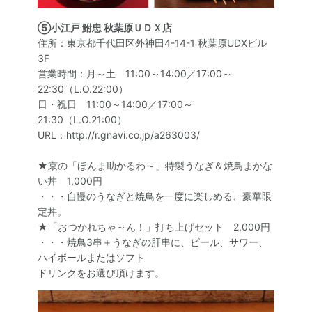
⑤小江戸 鮒忠 秋葉原ＵＤＸ店
住所：東京都千代田区外神田4-14-1 秋葉原UDXビル
3F
営業時間：月～土 11:00～14:00／17:00～
22:30（L.O.22:00）
日・祝日 11:00～14:00／17:00～
21:30（L.O.21:00）
URL：http://r.gnavi.co.jp/a263003/
★京の「ほんま助かるわ～」特製うなぎ＆焼鳥まかな
い丼 1,000円
・・・自慢のうなぎと焼鳥を一度に楽しめる、豪華限
定丼。
★「おつかれちゃ～ん！」打ち上げセット 2,000円
・・・焼鳥3串＋うなぎの肝串に、ビール、サワー、
ハイボールまたはソフト
ドリンクをお選び頂けます。