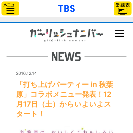
「TBSテレビ」トップ
サイドメニュー
NEWS
ONAIR
STAFF＆CAST
STORY
2016.12.14
CHARACTER
「打ち上げパーティー in 秋葉
Blu-ray＆DVD
原」コラボメニュー発表！12
GOODS
月17日（土）からいよいよス
MUSIC
タート！
BOOK