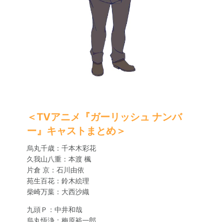
＜TVアニメ『ガーリッシュ ナンバ
ー』キャストまとめ＞
烏丸千歳：千本木彩花
久我山八重：本渡 楓
片倉 京：石川由依
苑生百花：鈴木絵理
柴崎万葉：大西沙織
九頭Ｐ：中井和哉
烏丸悟浄：梅原裕一郎