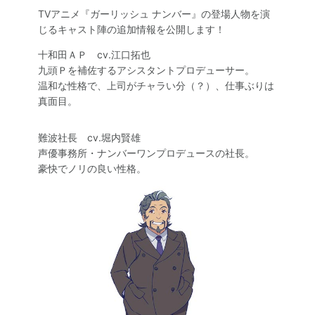
SPECIAL
TVアニメ『ガーリッシュ ナンバー』の登場人物を演
じるキャスト陣の追加情報を公開します！
十和田ＡＰ cv.江口拓也
九頭Ｐを補佐するアシスタントプロデューサー。
温和な性格で、上司がチャラい分（？）、仕事ぶりは
真面目。
難波社長 cv.堀内賢雄
声優事務所・ナンバーワンプロデュースの社長。
豪快でノリの良い性格。