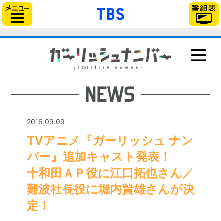
「TBSテレビ」トップ
サイドメニュー
NEWS
ONAIR
STAFF＆CAST
STORY
2016.09.09
CHARACTER
TVアニメ『ガーリッシュ ナン
Blu-ray＆DVD
バー』追加キャスト発表！
GOODS
十和田ＡＰ役に江口拓也さん／
MUSIC
難波社長役に堀内賢雄さんが決
BOOK
定！