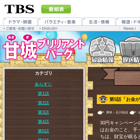
カテゴリ
あらすじ
第1話
第5話「お金
第2話
第3話
脚本：石川知佳
第4話
30円キャンペー
はお金のこと。手
第5話
ちは、財宝が眠る