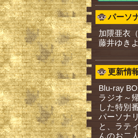
パーソ
加隈亜衣（
藤井ゆきよ
更新情
Blu-ra
ラジオ～
した特別
パーソナ
と、ラテ
んのお二