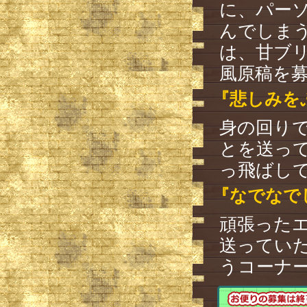
に、パー
んでしま
は、甘ブリの
風原稿を
『悲しみを
身の回り
とを送っ
っ飛ばし
『なでなで
頑張った
送ってい
うコーナ