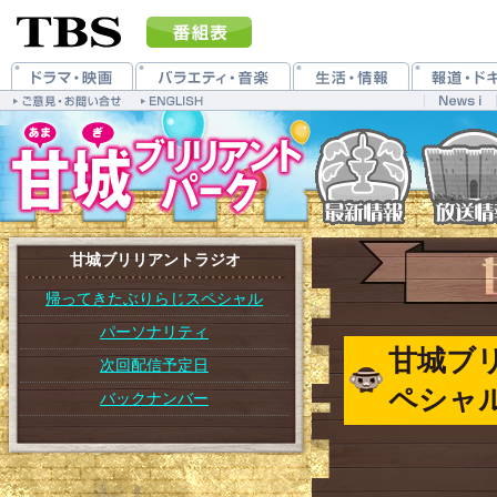
甘城ブリリアントラジオ
帰ってきたぶりらじスペシャル
パーソナリティ
甘城ブ
次回配信予定日
ペシャ
バックナンバー