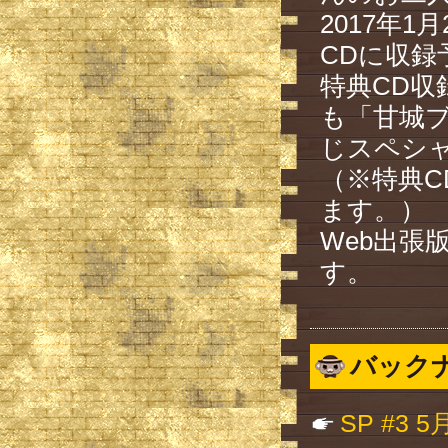
2017年1月
CDに収録
特典CD収
も「甘城
じスペシャ
（※特典C
ます。）
Web出張
す。
バック
SP #3 