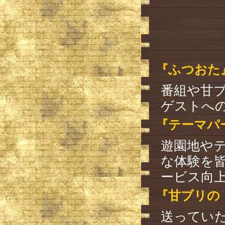
『ふつおた
番組や甘
ゲストへ
『テーマパ
遊園地や
な体験を
ービス向
『甘ブリの（
送ってい