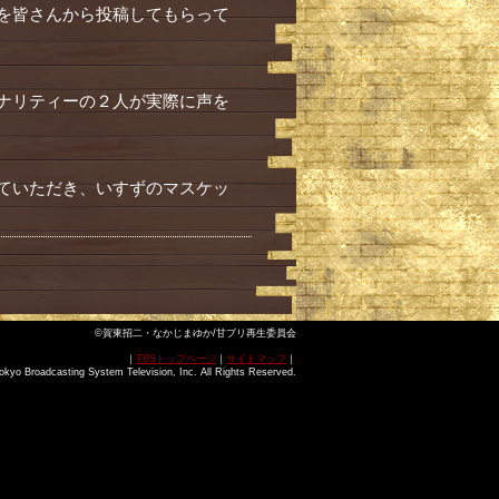
を皆さんから投稿してもらって
ナリティーの２人が実際に声を
ていただき、いすずのマスケッ
©賀東招二・なかじまゆか/甘ブリ再生委員会
｜
TBSトップページ
｜
サイトマップ
｜
okyo Broadcasting System Television, Inc. All Rights Reserved.