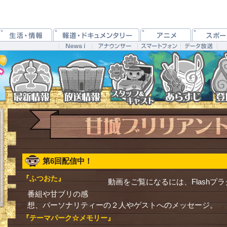
第6回配信中！
『ふつおた』
動画をご覧になるには、Flashプ
番組や甘ブリの感
想、パーソナリティーの２人やゲストへのメッセージ。
『テーマパーク☆メモリー』