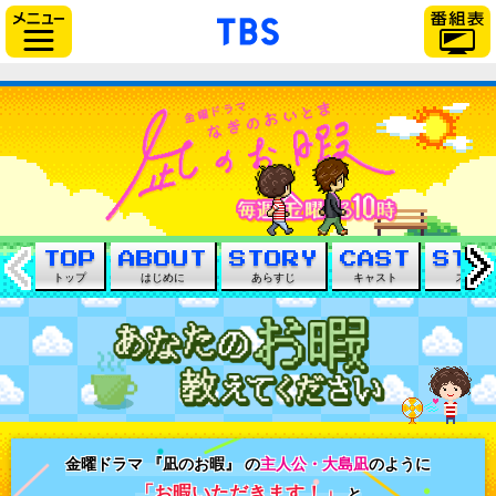
「TBSテレビ」トップ
サイドメニュー
TBS
2019年
←
トップ
はじめに
あらすじ
キャスト
スタッ
あな
金曜ドラマ 『凪のお暇』 の
主人公・大島凪
のように
「お暇いただきます！」
と