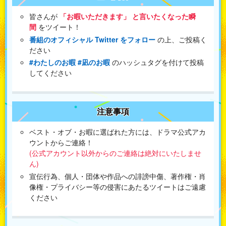
皆さんが
「お暇いただきます」 と言いたくなった瞬
間
をツイート！
番組のオフィシャル Twitter をフォロー
の上、ご投稿く
ださい
#わたしのお暇 #凪のお暇
のハッシュタグを付けて投稿
してください
注意事項
ベスト・オブ・お暇に選ばれた方には、ドラマ公式アカ
ウントからご連絡！
(公式アカウント以外からのご連絡は絶対にいたしませ
ん)
宣伝行為、個人・団体や作品への誹謗中傷、著作権・肖
像権・プライバシー等の侵害にあたるツイートはご遠慮
ください