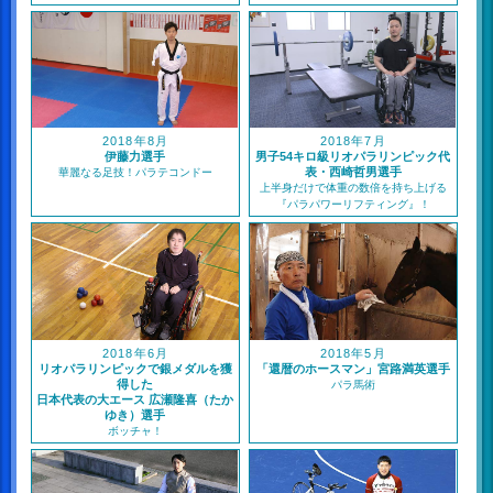
2018年8月
2018年7月
伊藤力選手
男子54キロ級リオパラリンピック代
表・西崎哲男選手
華麗なる足技！パラテコンドー
上半身だけで体重の数倍を持ち上げる
『パラパワーリフティング』！
2018年6月
2018年5月
リオパラリンピックで銀メダルを獲
「還暦のホースマン」宮路満英選手
得した
パラ馬術
日本代表の大エース 広瀬隆喜（たか
ゆき）選手
ボッチャ！