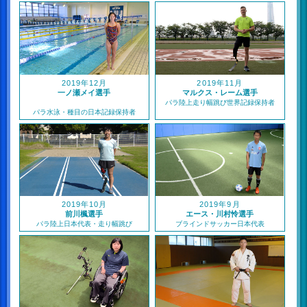
2019年12月
2019年11月
一ノ瀬メイ選手
マルクス・レーム選手
パラ陸上走り幅跳び世界記録保持者
パラ水泳・種目の日本記録保持者
2019年10月
2019年9月
前川楓選手
エース・川村怜選手
パラ陸上日本代表・走り幅跳び
ブラインドサッカー日本代表