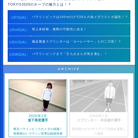
TOKYO2020のホープの魅力とは！？
パラリンピックは100mだけで29人の金メダリストが誕生！？
1月7日(火)：
陸上未経験…無限の可能性に迫る！
1月14日(火)：
義足最速スプリンターは「カーレーサー」との二刀流！？
1月21日(火)：
パラリンピックまで「立ち止まらず突き進む」！
1月28日(火)：
ARCHIVE
2020年2月
2020年1月
道下美里選手
スプリンター・井谷俊介選手
東京パラリンピックのメダル候補！
競技歴わずか1年でアジア記録を更新し
視覚障がいマラソン世界記録保持者
た義足