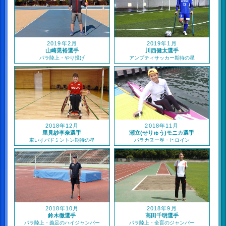
2019年2月
2019年1月
山崎晃裕選手
川西健太選手
パラ陸上・やり投げ
アンプティサッカー期待の星
2018年12月
2018年11月
里見紗李奈選手
瀬立(せりゅう)モニカ選手
車いすバドミントン期待の星
パラカヌー界・ヒロイン
2018年10月
2018年9月
鈴木徹選手
高田千明選手
パラ陸上・義足のハイジャンパー
パラ陸上・全盲のジャンパー