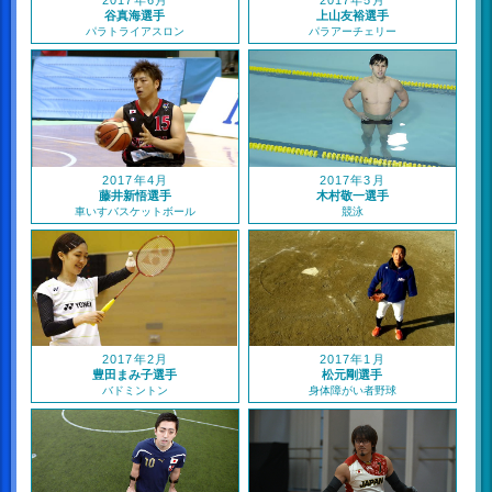
2017年6月
2017年5月
谷真海選手
上山友裕選手
パラトライアスロン
パラアーチェリー
2017年4月
2017年3月
藤井新悟選手
木村敬一選手
車いすバスケットボール
競泳
2017年2月
2017年1月
豊田まみ子選手
松元剛選手
バドミントン
身体障がい者野球