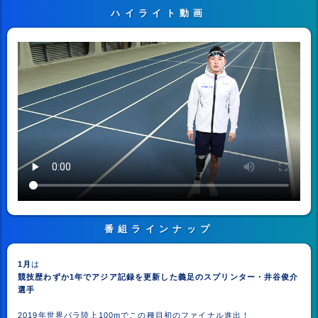
ハイライト動画
※ 一部端末では動画がうまく再生できない場合がございます
番組ラインナップ
1月
は
競技歴わずか1年でアジア記録を更新した義足のスプリンター・井谷俊介
選手
2019年世界パラ陸上100mでこの種目初のファイナル進出！