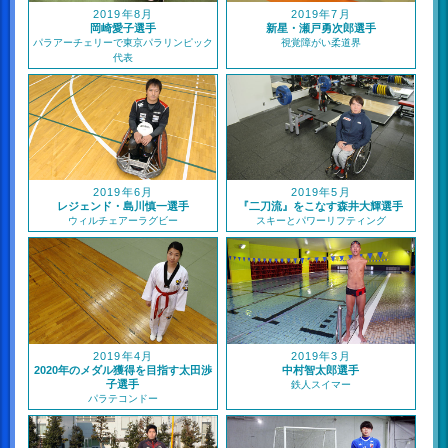
2019年8月
2019年7月
岡崎愛子選手
新星・瀬戸勇次郎選手
パラアーチェリーで東京パラリンピック
視覚障がい柔道界
代表
2019年6月
2019年5月
レジェンド・島川慎一選手
『二刀流』をこなす森井大輝選手
ウィルチェアーラグビー
スキーとパワーリフティング
2019年4月
2019年3月
2020年のメダル獲得を目指す太田渉
中村智太郎選手
子選手
鉄人スイマー
パラテコンドー