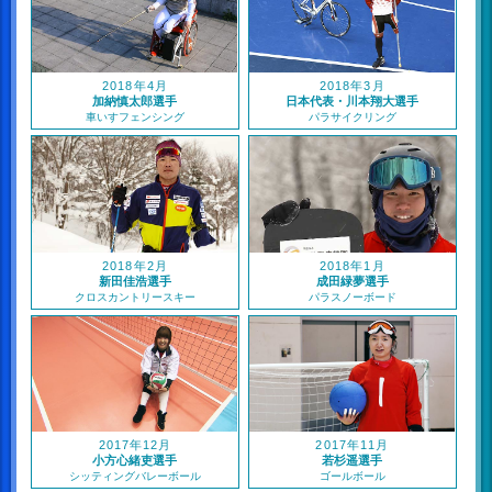
2018年4月
2018年3月
加納慎太郎選手
日本代表・川本翔大選手
車いすフェンシング
パラサイクリング
2018年2月
2018年1月
新田佳浩選手
成田緑夢選手
クロスカントリースキー
パラスノーボード
2017年12月
2017年11月
小方心緒吏選手
若杉遥選手
シッティングバレーボール
ゴールボール