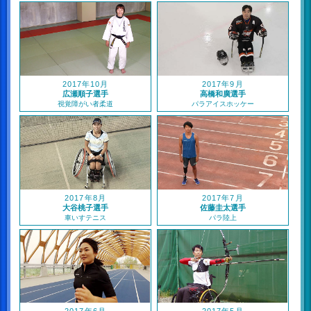
2017年10月
2017年9月
広瀬順子選手
高橋和廣選手
視覚障がい者柔道
パラアイスホッケー
2017年8月
2017年7月
大谷桃子選手
佐藤圭太選手
車いすテニス
パラ陸上