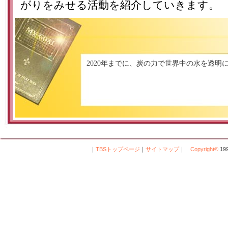
がりをみせる活動を紹介していきます。
2020年までに、炭の力で世界中の水を透明
｜
TBSトップページ
｜
サイトマップ
｜
Copyright
©
199