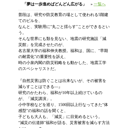
「夢は一歩進めばどんどん広がる」
»
一覧へ
普段は、研究や防災教育の場として使われる5階建
てのビルを、
なんと、実験用に“丸ごと揺らす”ことができるとい
う。
そんな世界にも類を見ない、地震の研究施設「減
災館」を完成させたのが、
名古屋大学の福和伸夫教授。福和は、国に、“早期
の耐震化”の重要性を訴え、
時の小泉内閣の防災戦略をも動かした、地震工学
のスペシャリストだ。
『自然災害は防ぐことは出来ないが、その被害を
減らすことはできる―』
研究のかたわら、福和が10年以上続けているの
が、「減災講演」。
小中学校などを巡り、1500回以上行なってきた“体
感型”の福和の話を聞くと、
子どもも大人も、「減災」に目覚めるという。
“減災の伝道師”福和が語る、災害被害を減らす方法