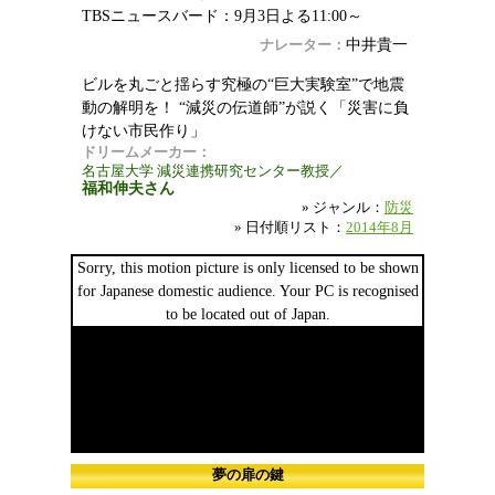
TBSニュースバード：9月3日よる11:00～
中井貴一
ナレーター：
ビルを丸ごと揺らす究極の“巨大実験室”で地震
動の解明を！ “減災の伝道師”が説く「災害に負
けない市民作り」
ドリームメーカー：
名古屋大学 減災連携研究センター教授／
福和伸夫さん
» ジャンル：
防災
» 日付順リスト：
2014年8月
Sorry, this motion picture is only licensed to be shown
for Japanese domestic audience. Your PC is recognised
to be located out of Japan.
夢の扉の鍵