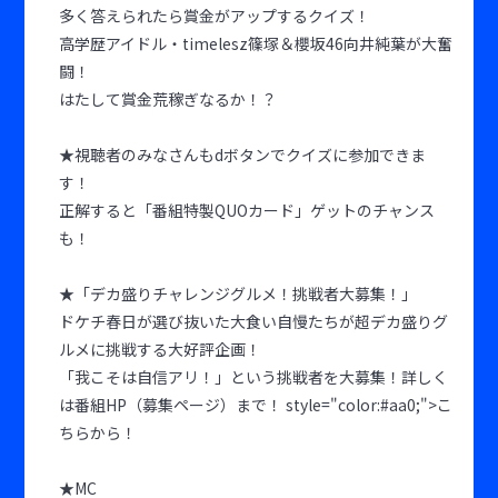
多く答えられたら賞金がアップするクイズ！
高学歴アイドル・timelesz篠塚＆櫻坂46向井純葉が大奮
闘！
はたして賞金荒稼ぎなるか！？
★視聴者のみなさんもdボタンでクイズに参加できま
す！
正解すると「番組特製QUOカード」ゲットのチャンス
も！
★「デカ盛りチャレンジグルメ！挑戦者大募集！」
ドケチ春日が選び抜いた大食い自慢たちが超デカ盛りグ
ルメに挑戦する大好評企画！
「我こそは自信アリ！」という挑戦者を大募集！詳しく
は番組HP（募集ページ）まで！ style="color:#aa0;">こ
ちらから！
★MC