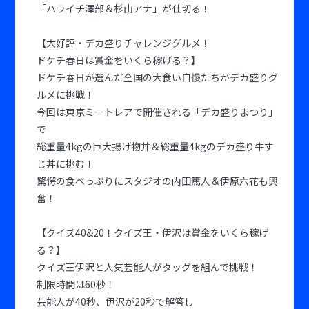
「ハライチ澤部＆杉山アナ」が仕切る！
【大好評・デカ盛りチャレンジグルメ！
ドケチ春日は賞金をいくら稼げる？】
ドケチ春日が選んだ全国の大食い自慢たちがデカ盛りグ
ルメに挑戦！
今回は東京ミートレアで開催される「デカ盛りまつり」
で
総重量4kgの巨大揚げ物丼＆総重量4kgのデカ盛り牛す
じ丼に挑む！
驚愕の食べっぷりにスタジオの内田篤人＆伊原六花も興
奮！
【クイズ40&20！クイズ王・伊沢は賞金をいくら稼げ
る？】
クイズ王伊沢と人気芸能人がタッグを組んで挑戦！
制限時間は60秒！
芸能人が40秒、伊沢が20秒で解答し