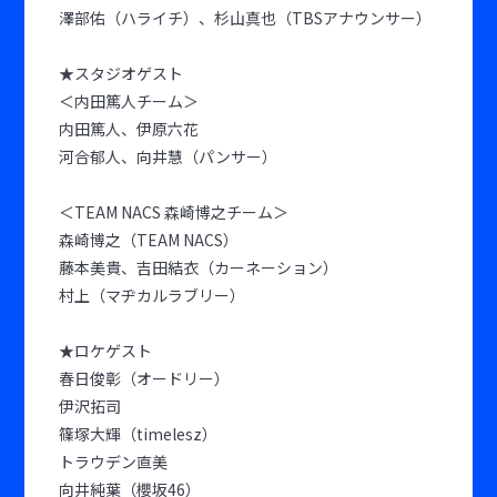
澤部佑（ハライチ）、杉山真也（TBSアナウンサー）
★スタジオゲスト
＜内田篤人チーム＞
内田篤人、伊原六花
河合郁人、向井慧（パンサー）
＜TEAM NACS 森崎博之チーム＞
森崎博之（TEAM NACS）
藤本美貴、吉田結衣（カーネーション）
村上（マヂカルラブリー）
★ロケゲスト
春日俊彰（オードリー）
伊沢拓司
篠塚大輝（timelesz）
トラウデン直美
向井純葉（櫻坂46）