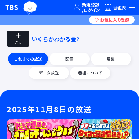
TBSグループキャラクター『ワクティ』
TBSテレビ｜ときめくときを。
番組表
土
いくらかわかる金?
よる
これまでの放送
配信
募集
データ放送
番組について
2025年11月8日の放送