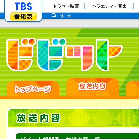
「TBSテレビ」トップページ
ドラマ・映画
バラエティ・音楽
番組表
検索