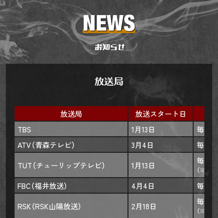
放送局
放送局
放送スタート日
TBS
1月13日
毎週（
ATV（青森テレビ）
3月4日
毎週（水
毎週（
TUT（チューリップテレビ）
1月13日
（※ナビ
FBC（福井放送）
4月4日
毎週（
毎週（
RSK（RSK山陽放送）
2月18日
（※2/