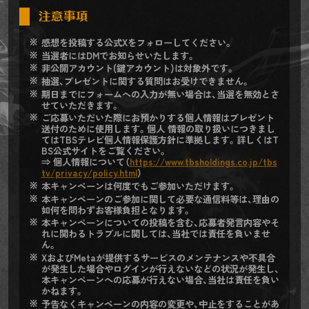
注意事項
感想を投稿する公式Xをフォローしてください。
当選者にはDMでお知らせいたします。
非公開アカウント(鍵アカウント)は対象外です。
抽選、プレゼントに関する質問はお受けできません。
期日までにフォームへの入力が無い場合は、当選を無効とさ
せていただきます。
ご応募いただいた際にお預かりする個人情報はプレゼント
送付のために使用します。個人 情報の取り扱いにつきまし
てはTBSテレビ個人情報保護方針に準拠します。詳しくはT
BS公式サイトをご覧ください。
⇒ 個人情報について（
https://www.tbsholdings.co.jp/tbs
tv/privacy/policy.html
）
本キャンペーンは何度でもご参加いただけます。
本キャンペーンのご参加に関して必要な通信料等は、理由の
如何を問わずお客様負担となります。
本キャンペーンについての投稿を含む、応募者発言内容やそ
れに関わるトラブルに関しては、当社では責任を負いませ
ん。
XおよびMetaが提供するサービスのメンテナンスや不具合
が発生した場合やログインが行えないなどの状況が発生し、
本キャンペーンへの応募が行えない場合、当社は責任を負い
かねます。
予告なくキャンペーンの内容の変更や、中止をすることがあ