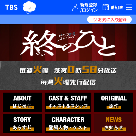
TBSグループキャラクター『ワクティ』
TBSテレビ｜ときめくときを。
番組表
はじめに
キャスト＆スタッフ
原作
あらすじ
登場人物・ゲスト
お知らせ