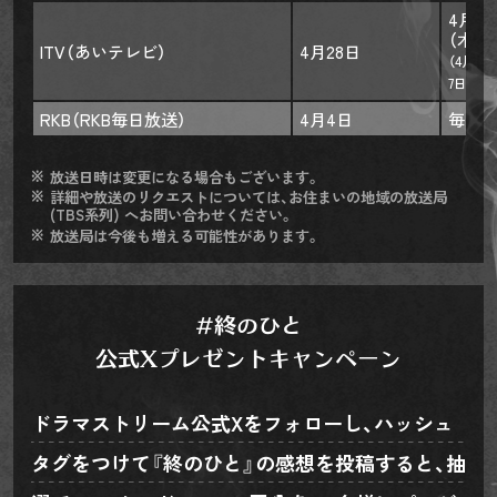
4月2
（木） 
ITV（あいテレビ）
4月28日
（4月28
7日、11
RKB（RKB毎日放送）
4月4日
毎週（
放送日時は変更になる場合もございます。
詳細や放送のリクエストについては、お住まいの地域の放送局
(TBS系列) へお問い合わせください。
放送局は今後も増える可能性があります。
#終のひと
公式Xプレゼントキャンペーン
ドラマストリーム公式Xをフォローし、ハッシュ
タグをつけて『終のひと』の感想を投稿すると、抽