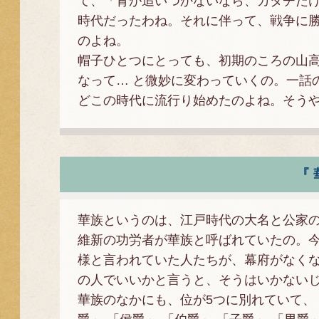
て、「背が追いつかないなら、カタチだけ
時代だったわね。それに伴って、戦争に
のよね。
帽子ひとつにとっても、初期のころの山
なって… と微妙に変わっていくの。一話
どこの時代に流行り始めたのよね。そう
『
華族というのは、江戸時代の大名と公家
維新の功労者が華族と呼ばれていたの。
様と言われていた人たちが、幕府がなく
の人でいいかと言うと、そうはいかない
華族のなかにも、位が5つに別れていて、