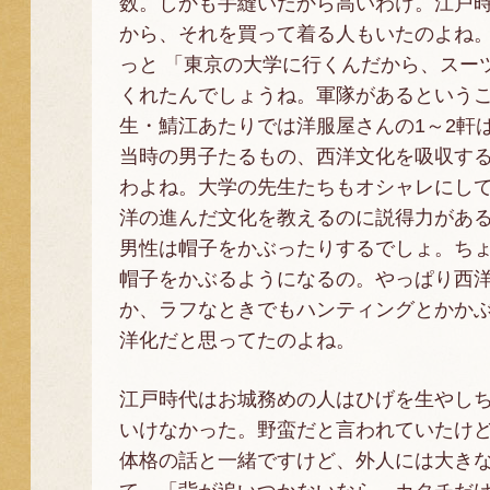
数。しかも手縫いだから高いわけ。江戸
から、それを買って着る人もいたのよね
っと 「東京の大学に行くんだから、スー
くれたんでしょうね。軍隊があるという
生・鯖江あたりでは洋服屋さんの1～2軒
当時の男子たるもの、西洋文化を吸収す
わよね。大学の先生たちもオシャレにし
洋の進んだ文化を教えるのに説得力があ
男性は帽子をかぶったりするでしょ。ち
帽子をかぶるようになるの。やっぱり西
か、ラフなときでもハンティングとかか
洋化だと思ってたのよね。
江戸時代はお城務めの人はひげを生やし
いけなかった。野蛮だと言われていたけ
体格の話と一緒ですけど、外人には大きな