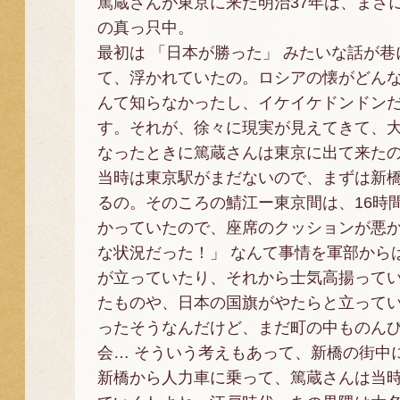
篤蔵さんが東京に来た明治37年は、まさ
の真っ只中。
最初は 「日本が勝った」 みたいな話が
て、浮かれていたの。ロシアの懐がどん
んて知らなかったし、イケイケドンドン
す。それが、徐々に現実が見えてきて、
なったときに篤蔵さんは東京に出て来た
当時は東京駅がまだないので、まずは新
るの。そのころの鯖江ー東京間は、16時
かっていたので、座席のクッションが悪か
な状況だった！」 なんて事情を軍部から
が立っていたり、それから士気高揚って
たものや、日本の国旗がやたらと立って
ったそうなんだけど、まだ町の中ものん
会… そういう考えもあって、新橋の街中
新橋から人力車に乗って、篤蔵さんは当