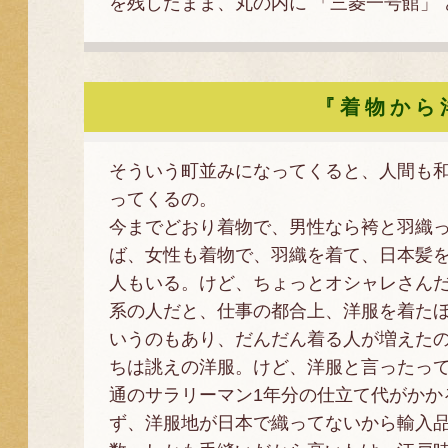
を残したまま、丸の内に 「三菱一号館」
『着物から
そういう町並みになってくると、人間も
ってくるの。
今までどおり着物で、男性なら袴と羽織
ば、女性も着物で、羽織を着て、日本髪
人もいる。けど、ちょっとオシャレさん
系の人だと、仕事の都合上、洋服を着た
いうのもあり、だんだん着る人が増えた
ちは誂えの洋服。けど、洋服と言ったっ
通のサラリーマン1年分の仕立て代がかか
ず、洋服地が日本で織ってないから輸入