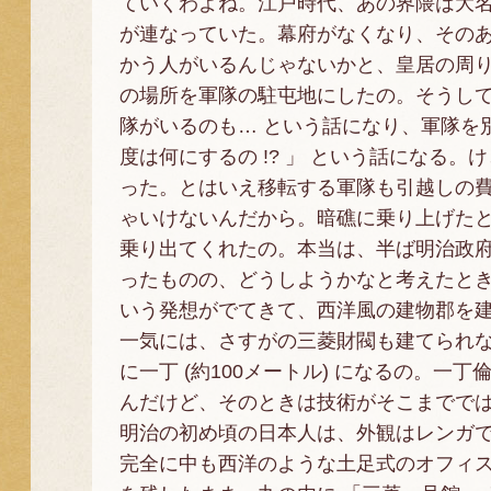
ていくわよね。江戸時代、あの界隈は大
が連なっていた。幕府がなくなり、その
かう人がいるんじゃないかと、皇居の周
の場所を軍隊の駐屯地にしたの。そうし
隊がいるのも… という話になり、軍隊を
度は何にするの !? 」 という話になる
った。とはいえ移転する軍隊も引越しの費
ゃいけないんだから。暗礁に乗り上げたと
乗り出てくれたの。本当は、半ば明治政府
ったものの、どうしようかなと考えたとき
いう発想がでてきて、西洋風の建物郡を
一気には、さすがの三菱財閥も建てられな
に一丁 (約100メートル) になるの。
んだけど、そのときは技術がそこまでで
明治の初め頃の日本人は、外観はレンガ
完全に中も西洋のような土足式のオフィ