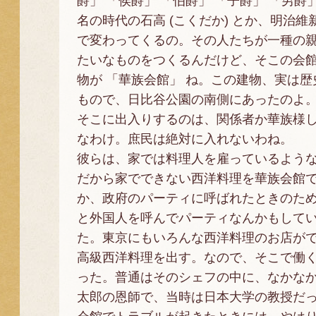
爵」 「侯爵」 「伯爵」 「子爵」 「男爵
名の時代の石高 (こくだか) とか、明治維
で変わってくるの。その人たちが一種の
たいなものをつくるんだけど、そこの会
物が 「華族会館」 ね。この建物、実は歴
もので、日比谷公園の南側にあったのよ
そこに出入りするのは、関係者か華族様
なわけ。庶民は絶対に入れないわね。
彼らは、家では料理人を雇っているよう
だから家でできない西洋料理を華族会館
か、政府のパーティに呼ばれたときのた
と外国人を呼んでパーティなんかもして
た。東京にもいろんな西洋料理のお店が
高級西洋料理を出す。なので、そこで働
った。普通はそのシェフの中に、なかな
太郎の恩師で、当時は日本大学の教授だ