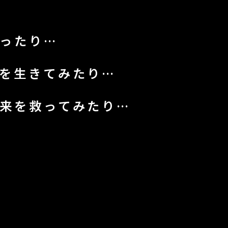
ったり…
を生きてみたり…
来を救ってみたり…