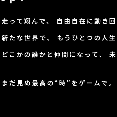
走って翔んで、
自由自在に動き回
新たな世界で、
もうひとつの人生
どこかの誰かと仲間になって、
未
まだ見ぬ最高の“時”をゲームで。