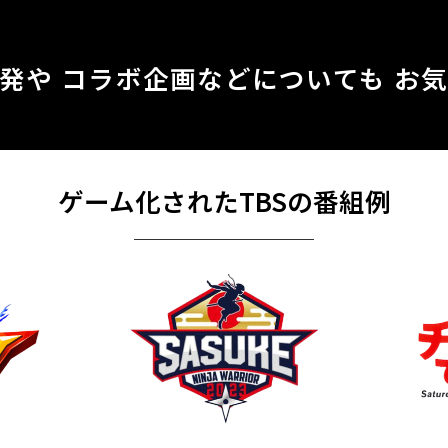
開発や
コラボ企画などについても
お気
ゲーム化されたTBSの番組例