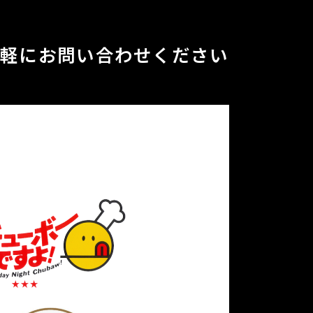
軽にお問い合わせください