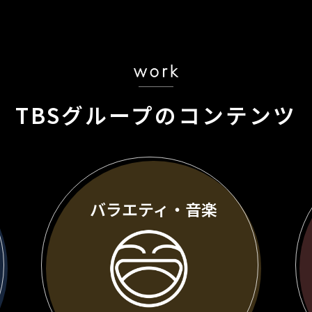
TBSグループのコンテンツ
バラエティ・音楽