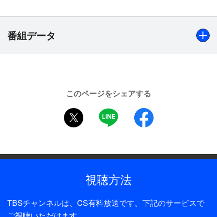
ない”という姿勢を随所で見せる寺田の進行にも注
目。さらに、“ラップ”“声優”“大喜利”など、いくつか
のお試し企画にメンバーが即興で挑戦＆その出来を
番組データ
鈴木が絶賛する！
出演
＜初収録を終えて＞
【乃木坂46】寺田蘭世、和田まあや、伊藤純奈、渡辺みり
●寺田蘭世
このページをシェアする
愛、吉田綾乃クリスティー／鈴木拓（ドランクドラゴン）
MCを任されるのは初めてで、不安もあるんですけ
twitter
LINE
facebook
ど、バラエティの型にはまらず自分らしく出来たら
制作年
良いなと思っています。私たちの世代は“テレビ離
2021年
れ”していると言われていますが、私の場合、マツ
コ・デラックスさんが出てこられた時に面白いと思
ってテレビを見るようになったので、私もマツコさ
視聴方法
んのように他の人とは違う個性を発揮することが目
標です。この番組ではさまざまなお試し企画をする
TBSチャンネルは、CS有料放送です。下記のサービスで
予定ですが、私は同期の2期生で何かしてみたいで
ご視聴いただけます。