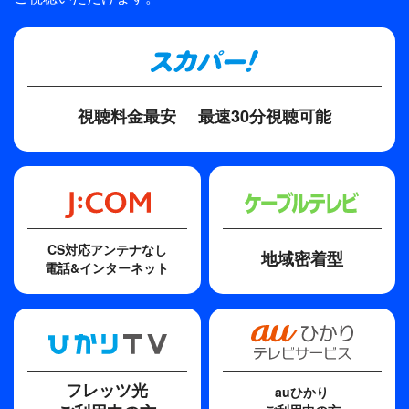
す。例えば合宿をして、それを定点カメラで撮って
もらったり。素顔を見てもらう機会がなかなか無い
ので、メンバーだけが知っている一人ひとりの魅力
を伝えたいです。
視聴料金最安
最速30分視聴可能
●鈴木拓
乃木坂46の人たちって、全体で見るとおしとやかな
んですけど、一人をフィーチャーするといろんな個
性が見られるんですよね。今日も、収録前は少し不
安だったんですけど、初回からすごく個性が出てい
て、いろいろな味もあって、すごく面白かったで
CS対応アンテナなし
地域密着型
す。台本を見た時、メンバーが挑戦するお題がハイ
電話&インターネット
カロリーで心配しましたが、それを全員が超えてき
たのでびっくりしました。蘭世ちゃんの、既存のバ
ラエティをなぞりたくないという気持ちもサポート
したいです。出演メンバーがスターになってくれた
ら、俺は目立たなくていいし、この番組が発展する
フレッツ光
auひかり
なら最終的にクビになってもいいんじゃないかな。