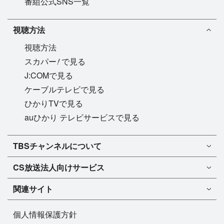
番組公式SNS一覧
視聴方法
視聴方法
!
スカパー
で見る
J:COMで見る
ケーブルテレビで見る
ひかりTVで見る
auひかり テレビサービスで見る
TBSチャンネル1
TBSチャンネルについて
TBSチャンネル2
TBSチャンネルについて
CS放送
法人向けサービス
マンスリーガイド［PDF］
FAQ・よくあるご質問
法人向けサービスについて
TBSチャンネル1
ドラマ
関連サイト
インフォメーション
TBSチャンネル2
バラエティ
イチオシ!
TBSテレビ
今月放送
音楽
個人情報保護方針
プレゼント
BS-TBS