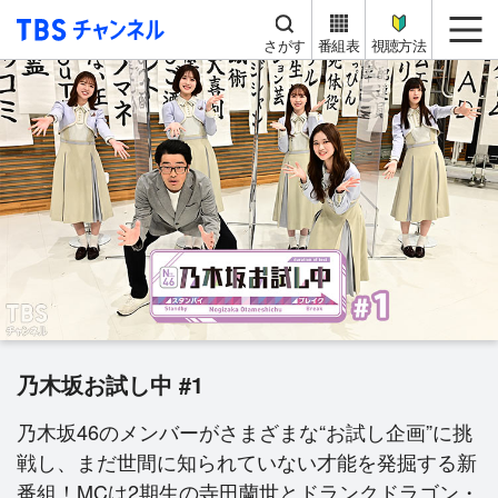
TBS チャンネル
me
さがす
番組表
視聴方法
乃木坂お試し中 #1
乃木坂46のメンバーがさまざまな“お試し企画”に挑
戦し、まだ世間に知られていない才能を発掘する新
番組！MCは2期生の寺田蘭世とドランクドラゴン・