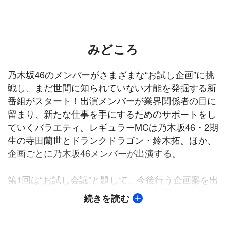
みどころ
乃木坂46のメンバーがさまざまな“お試し企画”に挑
戦し、まだ世間に知られていない才能を発掘する新
番組がスタート！出演メンバーが業界関係者の目に
留まり、新たな仕事を手にするためのサポートをし
ていくバラエティ。レギュラーMCは乃木坂46・2期
生の寺田蘭世とドランクドラゴン・鈴木拓。ほか、
企画ごとに乃木坂46メンバーが出演する。
第1回は“お試し会議”と題して、今後行う企画案を出
演メンバーが話し合う。乃木坂46の和田まあや、伊
続きを読む
藤純奈、渡辺みり愛、吉田綾乃クリスティーがやっ
てみたい企画とは！？初MCながら“型にはまりたく