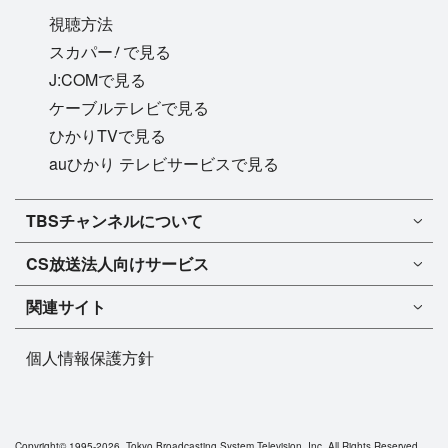
視聴方法
!
スカパー
で見る
J:COMで見る
ケーブルテレビで見る
ひかりTVで見る
auひかり テレビサービスで見る
TBSチャンネル1
TBSチャンネルについて
TBSチャンネル2
TBSチャンネルについて
CS放送
法人向けサービス
マンスリーガイド［PDF］
FAQ・よくあるご質問
法人向けサービスについて
TBSチャンネル1
ドラマ
関連サイト
インフォメーション
TBSチャンネル2
バラエティ
イチオシ!
TBSテレビ
今月放送
音楽
個人情報保護方針
プレゼント
BS-TBS
来月放送
演劇・舞台
ご意見・リクエスト
TBS NEWS
スポーツ
TBSラジオ
アニメ・特撮
Copyright©
1995-2026, Tokyo Broadcasting System Television, Inc. All Rights Reserved.