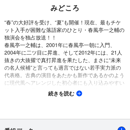
みどころ
“春”の大好評を受け、“夏”も開催！現在、最もチケ
ット入手が困難な落語家のひとり・春風亭一之輔の
独演会を独占放送！！
春風亭一之輔は、2001年に春風亭一朝に入門、
2004年に二ツ目に昇進、そして2012年には、21人
抜きの大抜擢で真打昇進を果たした、まさに“未来
の名人候補”と言っても過言ではない若手実力派の
代表格。古典の演目をあたかも新作であるかのよう
に現代風へアレンジした初心者にも入り込みやすい
語り口。一見するとクールな表情や物腰から、ある
続きを読む
種の“毒”を含んだ強烈な“笑い”が繰り出される芸
風。人間国宝・柳家小三治も認めるその実力は、多
くの人々の支持を集め、その活躍は寄席だけにとど
まらず、独演会のチケットは即完売。テレビ・ラジ
オ・雑誌などで多くのレギュラーを持ち、CMにも