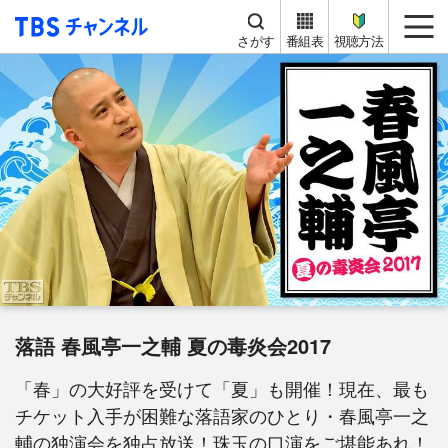
TBS チャンネル
me
さがす
番組表
視聴方法
落語 春風亭一之輔 夏の毒炎会2017
「春」の大好評を受けて「夏」も開催！現在、最も
チケット入手が困難な落語家のひとり・春風亭一之
輔の独演会を独占放送！珠玉の口演をご堪能あれ！