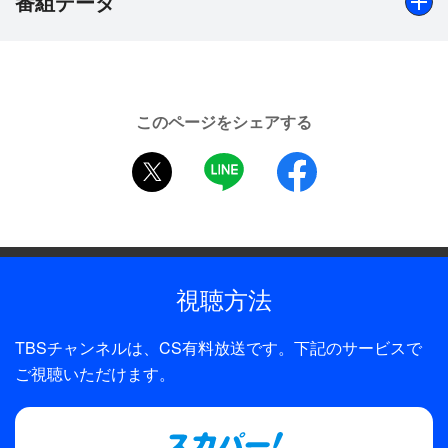
番組データ
起用されるとなるなど、いま最も勢いのある落語家
と言えるだろう。まさに“炎上”覚悟でお届けする、
その名も“毒炎会”！！会場は、『落語研究会』でお
出演
なじみ、東京・三宅坂の国立劇場小劇場。元来
春風亭一之輔
の“落語好き”の方を満足させることはもちろん、初
このページをシェアする
めて落語を見る方もまた新たな“落語好き”となるこ
制作年
twitter
LINE
facebook
と間違いなし！乞うご期待！！
2017年
【放送演目】
全話数
春風亭一之輔「鰻の幇間（うなぎのたいこ）」
1話
春風亭一之輔「らくだ（らくだ）」
視聴方法
制作
【収録：2017年6月21日 国立劇場・小劇場（東京都
TBS
TBSチャンネルは、CS有料放送です。下記のサービスで
千代田区）】
プロデューサー
ご視聴いただけます。
大橋功、今野徹（イースト）
ディレクター・監督