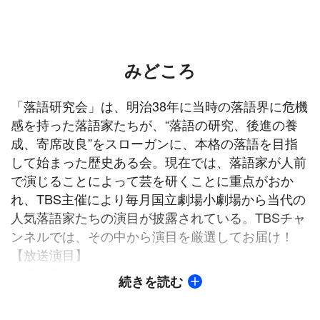
みどころ
「落語研究会」は、明治38年に当時の落語界に危機
感を持った落語家たちが、“落語の研究、後進の養
成、寄席改良”をスローガンに、本格の落語を目指
して始まった歴史ある会。現在では、落語家が人前
で演じることによって芸を研くことに重点がおか
れ、TBS主催により毎月国立劇場小劇場から当代の
人気落語家たちの演目が披露されている。TBSチャ
ンネルでは、その中から演目を厳選してお届け！
【放送演目】
・橘家圓太郎（たちばなや・えんたろう）「藪入り
続きを読む
（やぶいり）」
・古今亭志ん橋（ここんてい・しんきょう）「居酒