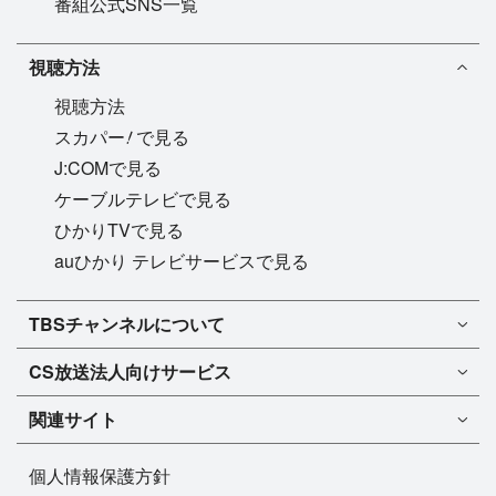
番組公式SNS一覧
視聴方法
視聴方法
!
スカパー
で見る
J:COMで見る
ケーブルテレビで見る
ひかりTVで見る
auひかり テレビサービスで見る
TBSチャンネル1
TBSチャンネルについて
TBSチャンネル2
TBSチャンネルについて
CS放送
法人向けサービス
マンスリーガイド［PDF］
FAQ・よくあるご質問
法人向けサービスについて
TBSチャンネル1
ドラマ
関連サイト
インフォメーション
TBSチャンネル2
バラエティ
イチオシ!
TBSテレビ
今月放送
音楽
個人情報保護方針
プレゼント
BS-TBS