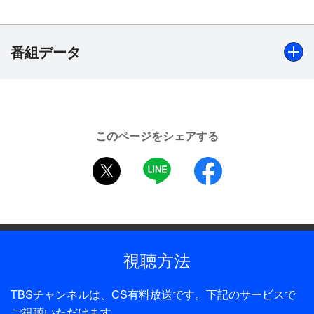
屋（いざかや）」※地上波未放送
・柳家小満ん（やなぎや・こまん）「雁風呂（がん
ぶろ）」※地上波未放送
番組データ
出演
「藪入り」橘家圓太郎、「居酒屋」古今亭志ん橋、「雁風
このページをシェアする
呂」柳家小満ん 解説：京須偕充、聞き手：外山惠理
twitter
LINE
facebook
（TBSアナウンサー）
制作年
2016年
全話数
視聴方法
1話
TBSチャンネルは、CS有料放送です。下記のサービスで
制作
ご視聴いただけます。