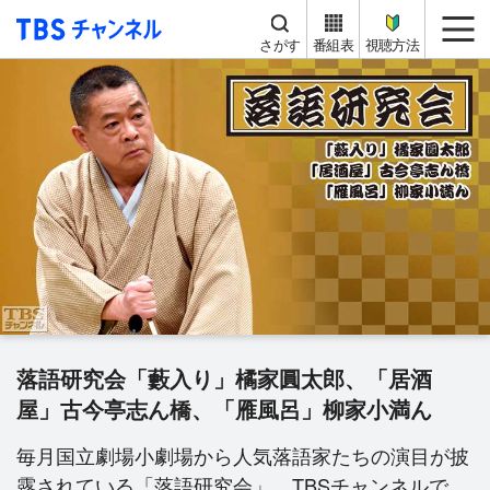
TBS チャンネル
me
さがす
番組表
視聴方法
落語研究会「藪入り」橘家圓太郎、「居酒
屋」古今亭志ん橋、「雁風呂」柳家小満ん
毎月国立劇場小劇場から人気落語家たちの演目が披
露されている「落語研究会」。TBSチャンネルで