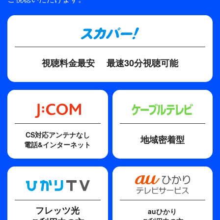
TBS
プロデューサー
内藤宏之、今野徹（イースト）
ディレクター・監督
視聴料金最安
最速30分視聴可能
今野徹（イースト）
CS対応アンテナなし
地域密着型
電話&インターネット
フレッツ光
auひかり