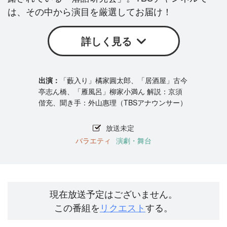
は、その中から演目を厳選してお届け！
詳しく見る
「藪入り」橘家圓太郎、「居酒屋」古今
亭志ん橋、「雁風呂」柳家小満ん 解説：京須
偕充、聞き手：外山惠理（TBSアナウンサー）
放送未定
バラエティ
演劇・舞台
現在放送予定はございません。
この番組を
リクエスト
する。