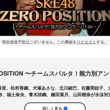
現在放送予定はございません。
この番組を
リクエスト
する。
O POSITION 〜チームスパルタ！能力別ア
亜香里、松村香織、犬塚あさな、北川綾巴、佐藤実絵子、
阿弥、福士奈央、青木詩織、鎌田菜月、山田樹奈が水泳対
詳しく見る