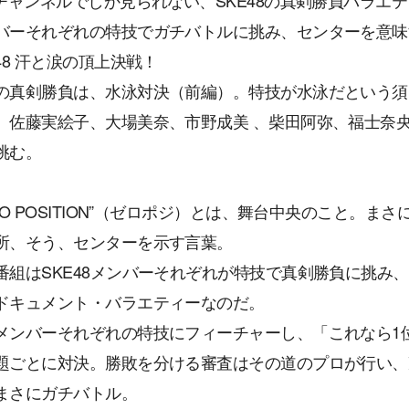
Sチャンネルでしか見られない、SKE48の真剣勝負バラエ
バーそれぞれの特技でガチバトルに挑み、センターを意味
E48 汗と涙の頂上決戦！
の真剣勝負は、水泳対決（前編）。特技が水泳だという須
、佐藤実絵子、大場美奈、市野成美 、柴田阿弥、福士奈
挑む。
ERO POSITION”（ゼロポジ）とは、舞台中央のこと。ま
所、そう、センターを示す言葉。
番組はSKE48メンバーそれぞれが特技で真剣勝負に挑み
ドキュメント・バラエティーなのだ。
メンバーそれぞれの特技にフィーチャーし、「これなら1
題ごとに対決。勝敗を分ける審査はその道のプロが行い、
まさにガチバトル。