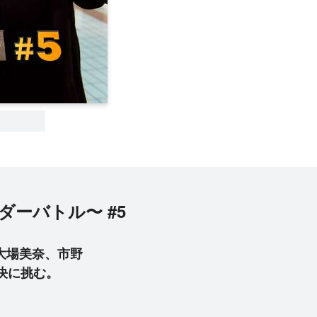
ンダーバトル〜 #5
大場美奈、市野
決に挑む。