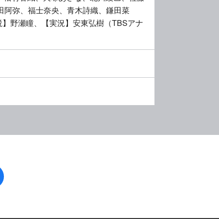
田阿弥、福士奈央、青木詩織、鎌田菜
】野瀬瞳、【実況】安東弘樹（TBSアナ
facebook