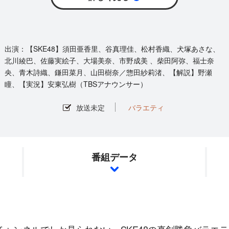
【SKE48】須田亜香里、谷真理佳、松村香織、犬塚あさな、
北川綾巴、佐藤実絵子、大場美奈、市野成美 、柴田阿弥、福士奈
央、青木詩織、鎌田菜月、山田樹奈／惣田紗莉渚、【解説】野瀬
瞳、【実況】安東弘樹（TBSアナウンサー）
放送未定
バラエティ
番組データ