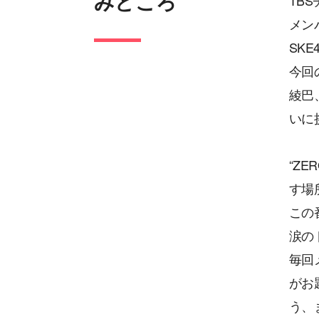
みどころ
TB
メン
SK
今回
綾巴
いに
“Z
す場
この
涙の
毎回
がお
う、