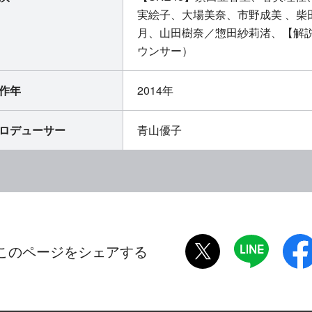
実絵子、大場美奈、市野成美 、柴
月、山田樹奈／惣田紗莉渚、【解説
ウンサー）
作年
2014年
ロデューサー
青山優子
twitter
LINE
このページをシェアする