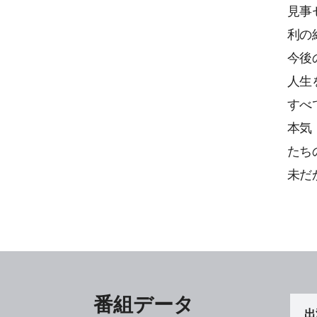
見事
利の
今後
人生
すべ
本気
たち
未だ
番組データ
出