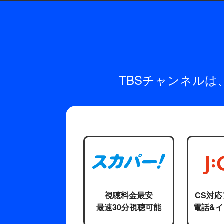
TBSチャンネル
視聴料金最安
CS対
最速30分視聴可能
電話&