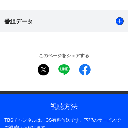
番組データ
出演
「親子酒」柳家小さん、「平林」柳家花緑、「お神酒徳
このページをシェアする
利」柳家権太楼 解説：京須偕充、聞き手：長岡杏子
twitter
LINE
facebook
（TBSアナウンサー）
制作年
2012年
全話数
視聴方法
1話
TBSチャンネルは、CS有料放送です。下記のサービスで
制作
ご視聴いただけます。