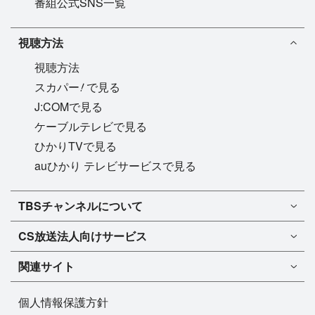
番組公式SNS一覧
視聴方法
視聴方法
!
スカパー
で見る
J:COMで見る
ケーブルテレビで見る
ひかりTVで見る
auひかり テレビサービスで見る
TBSチャンネル1
TBSチャンネルについて
TBSチャンネル2
TBSチャンネルについて
CS放送
法人向けサービス
マンスリーガイド［PDF］
FAQ・よくあるご質問
法人向けサービスについて
TBSチャンネル1
ドラマ
関連サイト
インフォメーション
TBSチャンネル2
バラエティ
イチオシ!
TBSテレビ
今月放送
音楽
個人情報保護方針
プレゼント
BS-TBS