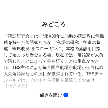
みどころ
「落語研究会」は、明治38年に当時の落語界に危機
感を持った落語家たちが、“落語の研究、後進の養
成、寄席改良”をスローガンに、本格の落語を目指
して始まった歴史ある会。現在では、落語家が人前
で演じることによって芸を研くことに重点がおか
れ、TBS主催により毎月国立劇場小劇場から当代の
人気落語家たちの演目が披露されている。TBSチャ
ンネルでは、その中から演目を厳選してお届け！
【放送演目】
・柳家小さん「親子酒（おやこざけ）」
続きを読む
・柳家花緑「平林（ひらばやし）」
・柳家権太楼「お神酒徳利（おみきどっくり）」