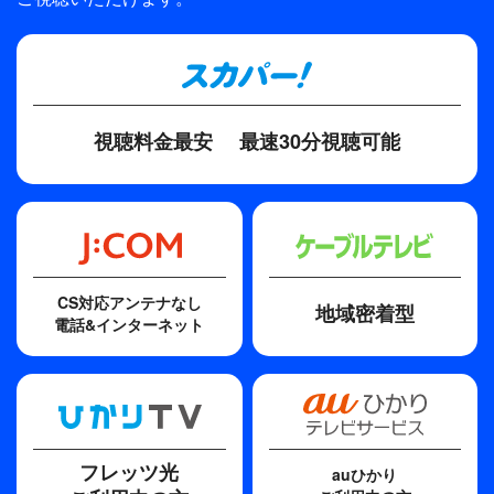
TBS
プロデューサー
内藤宏之、今野徹（イースト）
ディレクター・監督
視聴料金最安
最速30分視聴可能
今野徹（イースト）
CS対応アンテナなし
地域密着型
電話&インターネット
フレッツ光
auひかり