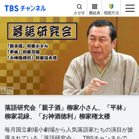
TBS チャンネル
me
さがす
番組表
視聴方法
落語研究会「親子酒」柳家小さん、「平林」
柳家花緑、「お神酒徳利」柳家権太楼
毎月国立劇場小劇場から人気落語家たちの演目が披
露されている「落語研究会」。TBSチャンネルで