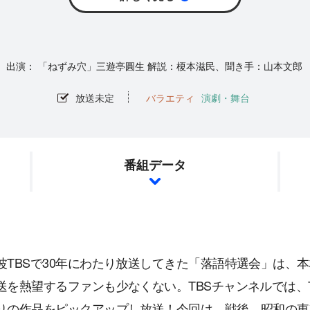
「ねずみ穴」三遊亭圓生 解説：榎本滋民、聞き手：山本文郎
放送未定
バラエティ
演劇・舞台
番組データ
波TBSで30年にわたり放送してきた「落語特選会」は、
送を熱望するファンも少なくない。TBSチャンネルでは、
りの作品をピックアップし放送！今回は、戦後、昭和の東