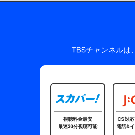
TBSチャンネル
視聴料金最安
CS対
最速30分視聴可能
電話&