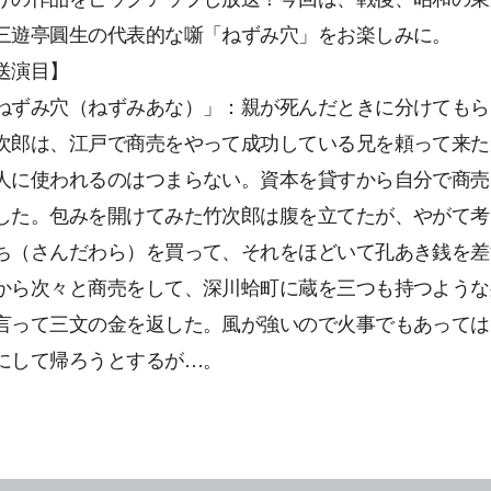
三遊亭圓生の代表的な噺「ねずみ穴」をお楽しみに。
送演目】
ねずみ穴（ねずみあな）」：親が死んだときに分けてもら
次郎は、江戸で商売をやって成功している兄を頼って来た
人に使われるのはつまらない。資本を貸すから自分で商売
した。包みを開けてみた竹次郎は腹を立てたが、やがて考
ち（さんだわら）を買って、それをほどいて孔あき銭を差
から次々と商売をして、深川蛤町に蔵を三つも持つような
言って三文の金を返した。風が強いので火事でもあっては
にして帰ろうとするが…。