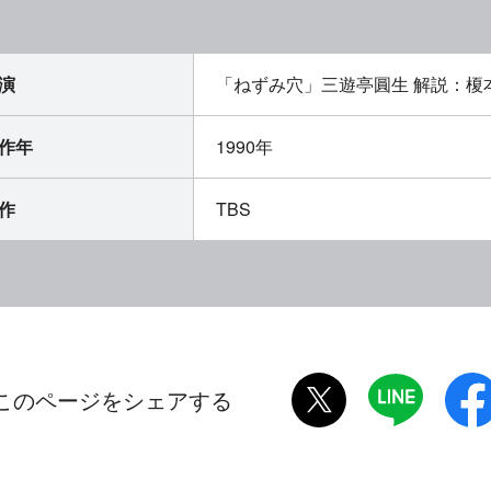
演
「ねずみ穴」三遊亭圓生 解説：榎
作年
1990年
作
TBS
twitter
LINE
このページをシェアする