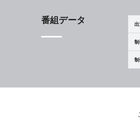
番組データ
出
制
制