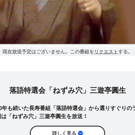
現在放送予定はございません。
この番組を
リクエスト
する。
落語特選会「ねずみ穴」三遊亭圓生
30年も続いた長寿番組「落語特選会」から選りすぐりの
回は「ねずみ穴」三遊亭圓生を放送！
詳しく見る