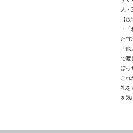
人・
【放
・「
た竹
「他
で渡
ぼっ
これ
礼を
を気