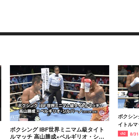
ボクシン
イトルマ
ボクシング IBF世界ミニマム級タイト
（2014
8/3
ルマッチ 高山勝成×ベルギリオ・シル