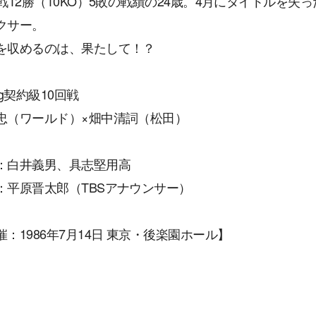
7戦12勝（10KO）5敗の戦績の24歳。4月にタイトルを
クサー。
を収めるのは、果たして！？
kg契約級10回戦
忠（ワールド）×畑中清詞（松田）
：白井義男、具志堅用高
：平原晋太郎（TBSアナウンサー）
催：1986年7月14日 東京・後楽園ホール】