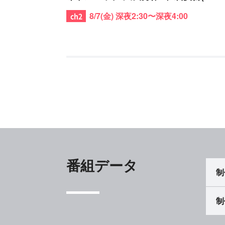
年7月)
8/7(金) 深夜2:30〜深夜4:00
番組データ
制
制