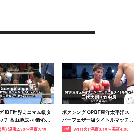
グ IBF世界ミニマム級タ
ボクシング OPBF東洋太平洋スー
ッチ 高山勝成×小野心
パーフェザー級タイトルマッチ 
年5月）
代大訓×竹中良(2019年7月)
1(月) 深夜2:30〜深夜3:40
8/11(火) 深夜3:10〜深夜4:00