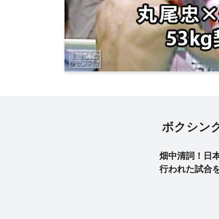
ボクシング 
畑中清詞！日本
行われた試合