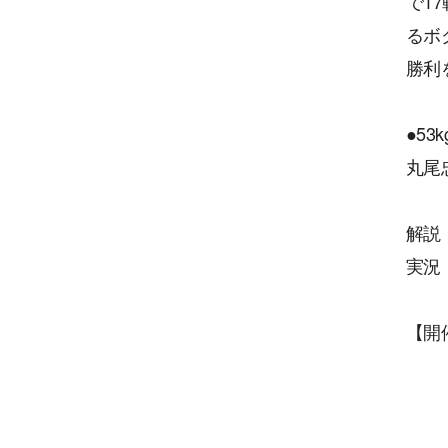
で1
るボ
勝利
●53
丸尾
解説
実況
【開