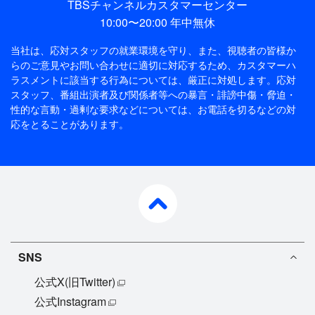
TBSチャンネルカスタマーセンター
10:00〜20:00 年中無休
当社は、応対スタッフの就業環境を守り、また、視聴者の皆様か
らのご意見やお問い合わせに適切に対応するため、
カスタマーハ
ラスメントに該当する行為については、厳正に対処します。応対
スタッフ、番組出演者及び関係者等への暴言・誹謗中傷・脅迫・
性的な言動・過剰な要求などについては、お電話を切るなどの対
応をとることがあります。
pagetop
SNS
公式X(旧Twitter)
公式Instagram