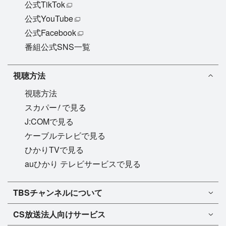
公式TikTok
公式YouTube
公式Facebook
番組公式SNS一覧
視聴方法
視聴方法
!
スカパー
で見る
J:COMで見る
ケーブルテレビで見る
ひかりTVで見る
auひかり テレビサービスで見る
TBSチャンネル1
TBSチャンネルについて
TBSチャンネル2
TBSチャンネルについて
CS放送
法人向けサービス
マンスリーガイド［PDF］
FAQ・よくあるご質問