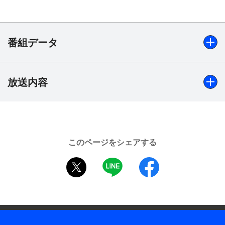
番組データ
放送内容
出演
BTS
制作年
2018年
このページをシェアする
プロデューサー
twitter
LINE
facebook
矢島公紀、イ・サンホ