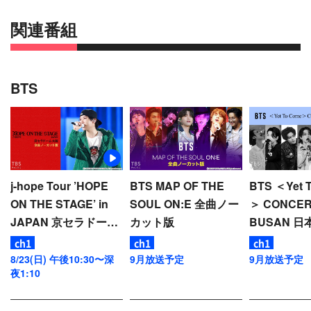
関連番組
BTS
j-hope Tour ’HOPE
BTS MAP OF THE
BTS ＜Yet 
ON THE STAGE’ in
SOUL ON:E 全曲ノー
＞ CONCER
JAPAN 京セラドーム
カット版
BUSAN 
大阪 全曲ノーカット
き ノーカッ
版
8/23(日) 午後10:30〜深
9月放送予定
9月放送予定
夜1:10