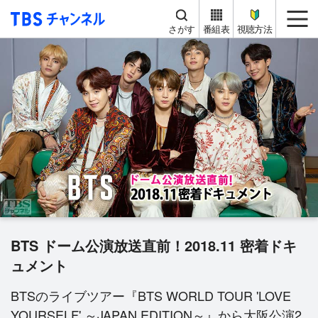
TBS チャンネル
me
さがす
番組表
視聴方法
BTS ドーム公演放送直前！2018.11 密着ドキ
ュメント
BTSのライブツアー『BTS WORLD TOUR 'LOVE
YOURSELF' ～JAPAN EDITION～』から大阪公演2