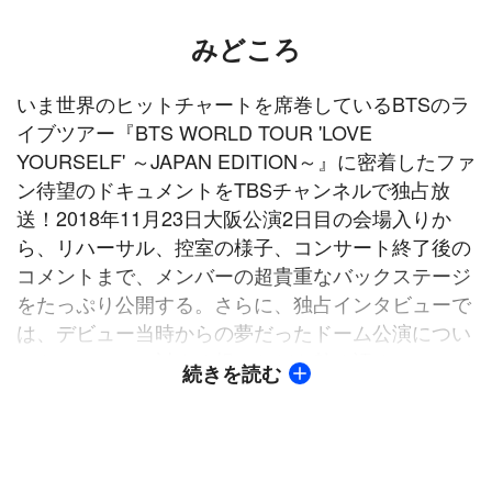
みどころ
いま世界のヒットチャートを席巻しているBTSのラ
イブツアー『BTS WORLD TOUR 'LOVE
YOURSELF' ～JAPAN EDITION～』に密着したファ
ン待望のドキュメントをTBSチャンネルで独占放
送！2018年11月23日大阪公演2日目の会場入りか
ら、リハーサル、控室の様子、コンサート終了後の
コメントまで、メンバーの超貴重なバックステージ
をたっぷり公開する。さらに、独占インタビューで
は、デビュー当時からの夢だったドーム公演につい
てや、ファンに対する想いなどを熱く語る。メンバ
続きを読む
ーの意外な素顔や仲良しぶりなど、この番組でしか
見ることができないBTSの魅力が満載。どうぞお楽
しみに！