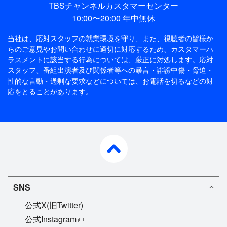
TBSチャンネルカスタマーセンター
10:00〜20:00 年中無休
当社は、応対スタッフの就業環境を守り、また、視聴者の皆様か
らのご意見やお問い合わせに適切に対応するため、
カスタマーハ
ラスメントに該当する行為については、厳正に対処します。応対
スタッフ、番組出演者及び関係者等への暴言・誹謗中傷・脅迫・
性的な言動・過剰な要求などについては、お電話を切るなどの対
応をとることがあります。
pagetop
SNS
公式X(旧Twitter)
公式Instagram