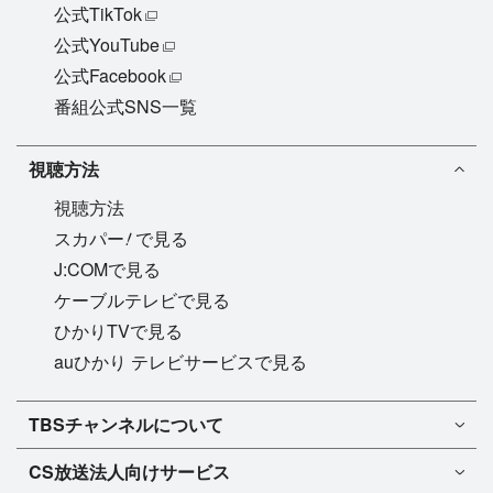
公式TikTok
公式YouTube
公式Facebook
番組公式SNS一覧
視聴方法
視聴方法
!
スカパー
で見る
J:COMで見る
ケーブルテレビで見る
ひかりTVで見る
auひかり テレビサービスで見る
TBSチャンネル1
TBSチャンネルについて
TBSチャンネル2
TBSチャンネルについて
CS放送
法人向けサービス
マンスリーガイド［PDF］