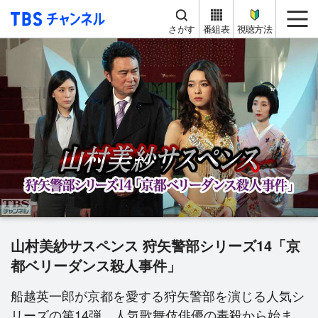
TBS チャンネル
me
さがす
番組表
視聴方法
山村美紗サスペンス 狩矢警部シリーズ14「京
都ベリーダンス殺人事件」
船越英一郎が京都を愛する狩矢警部を演じる人気シ
リーズの第14弾。人気歌舞伎俳優の毒殺から始ま