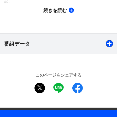
品。
続きを読む
【ストーリー】
人気歌舞伎俳優・山本慶二郎（渋谷哲平）の死体が
京都のマンションで発見された。京都府警の狩矢荘
助警部（船越英一郎）らが現場に駆けつけ捜査を開
始する。遺体から青酸系の毒物が検出され、恋人と
番組データ
噂される芸者・雪乃（尾上紫）に謝罪する直筆のメ
モが発見されたため、自殺かと思われたが、狩矢に
は疑問が残る。狩矢は置屋を訪ね、雪乃と女将・季
出演
美子（大島さと子）に事情を聴く。世間では慶二郎
船越英一郎、山村紅葉、前田亜季、雛形あきこ、載寧龍
と雪乃が不倫関係にあると噂されているが、実は慶
このページをシェアする
二、小橋めぐみ、河西健司、幸世、山口竜央、南雲勝郎、
二郎は芸者の秋華（長谷川かずき）と恋仲だったこ
twitter
LINE
facebook
浅野和之、渋谷天外、藤澤恵麻、大島さと子、尾上紫、長
とが分かる。雪乃と秋華が踊りを披露するイベント
谷川かずき、眞継玉青、隆大介、渋谷哲平、寺田農 ほか
が行われ、狩矢と皆川悠子刑事（雛形あきこ）ほか
狩矢班の面々が警護することになるが…。
制作年
2014年