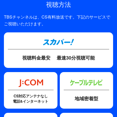
視聴方法
全話数
1話
TBSチャンネルは、CS有料放送です。下記のサービスで
ご視聴いただけます。
制作
東映／TBS
プロデューサー
金丸哲也、進藤盛延
視聴料金最安
最速30分視聴可能
ディレクター・監督
藤岡浩二郎
原作
山村美紗「華麗なる復讐」
CS対応アンテナなし
地域密着型
脚本
電話&インターネット
深沢正樹