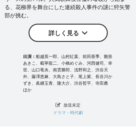
る、花柳界を舞台にした連続殺人事件の謎に狩矢警
部が挑む。
詳しく見る
船越英一郎、山村紅葉、前田亜季、雛形
あきこ、載寧龍二、小橋めぐみ、河西健司、幸
世、山口竜央、南雲勝郎、浅野和之、渋谷天
外、藤澤恵麻、大島さと子、尾上紫、長谷川か
ずき、眞継玉青、隆大介、渋谷哲平、寺田農
ほか
放送未定
ドラマ・時代劇