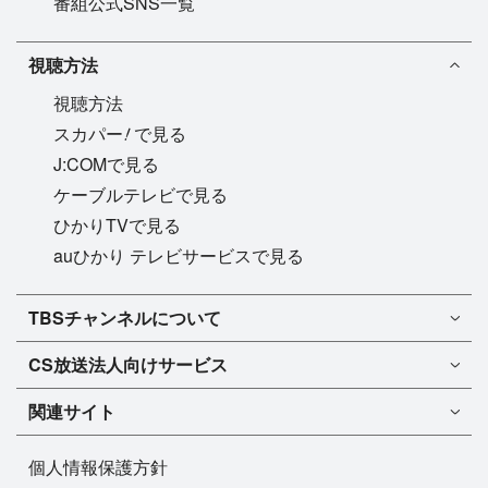
番組公式SNS一覧
視聴方法
視聴方法
!
スカパー
で見る
J:COMで見る
ケーブルテレビで見る
ひかりTVで見る
auひかり テレビサービスで見る
TBSチャンネル1
TBSチャンネルについて
TBSチャンネル2
TBSチャンネルについて
CS放送
法人向けサービス
マンスリーガイド［PDF］
FAQ・よくあるご質問
法人向けサービスについて
TBSチャンネル1
ドラマ
関連サイト
インフォメーション
TBSチャンネル2
バラエティ
イチオシ!
TBSテレビ
今月放送
音楽
個人情報保護方針
プレゼント
BS-TBS