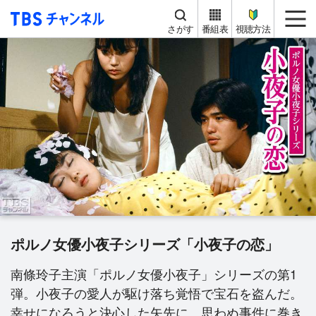
TBS チャンネル
me
さがす
番組表
視聴方法
ポルノ女優小夜子シリーズ「小夜子の恋」
南條玲子主演「ポルノ女優小夜子」シリーズの第1
弾。小夜子の愛人が駆け落ち覚悟で宝石を盗んだ。
幸せになろうと決心した矢先に、思わぬ事件に巻き