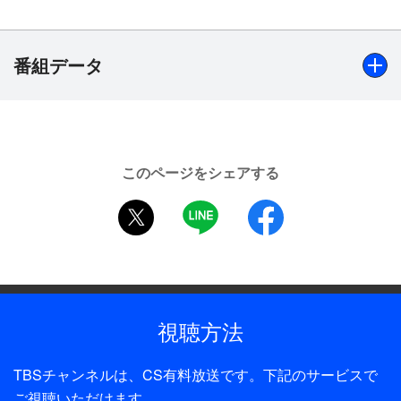
第1弾「小夜子の恋」 小夜子（南條玲子）の愛人
（原田大二郎）が駆け落ちをする覚悟で宝石を盗ん
できた。幸せになろうと決心した矢先に、思わぬ事
番組データ
件に巻き込まれていく…。佐藤浩市、柄本明、佐藤
慶、橋爪功らが共演。
出演
【ストーリー】
南條玲子、佐藤浩市、佐藤慶、大西結花、原田大二郎、友
ポルノ女優の小夜子（南條玲子）は27歳。ダイコン
このページをシェアする
里千賀子、中原ひとみ、中原早苗、せんだみつお、橋爪
役者と言われながらも、生来の明るさでどうにか仕
twitter
LINE
facebook
功、柄本明 ほか
事をこなしている。
ある日、愛人の北村（原田大二郎）が小夜子のアパ
制作年
ートに逃げ込んできた。彼の手にはダイヤやルビー
1986年
がゴッソリ入った小袋が握られていた。北村は、妻
の阿佐子（友里千賀子）を捨て、小夜子と駆け落ち
全話数
視聴方法
する覚悟で宝石を盗んできたという。小夜子には、
1話
それがとても嬉しかった。しかもダイヤを売った金
TBSチャンネルは、CS有料放送です。下記のサービスで
制作
で小夜子の主演映画を作ろうと話す北村は、すでに
ご視聴いただけます。