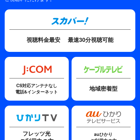
新しいアパートの契約を済ませていた。場所を聞い
TBS
た小夜子は、スーツケースに宝石を抱えて一人で新
プロデューサー
居に向かった。新居の家主は高見沢伊作（佐藤
堀川とんこう
慶）。ある会社の重役らしいが、どこか仕事に疲れ
ている様子。彼は小夜子たちの新居とは一面の花畑
ディレクター・監督
視聴料金最安
最速30分視聴可能
を挟んで母屋を構えている。北村が来るのを待ちな
堀川とんこう
がら、小夜子の新しい幸せな生活がスタートした。
ある日の夕刻、同じアパートの薫（佐藤浩市）とい
脚本
う青年が突然小夜子の部屋へ入ってきた。薫はわけ
池端俊策
のわからないことを言って立ち去ったが、様子が尋
常でない。あとで分かったことだが、薫は以前父親
CS対応アンテナなし
地域密着型
を殺しかけて精神病院に入院したことがあるらし
電話&インターネット
い。
さらに同じ日の深夜、小夜子は、花畑の向こうで首
をつろうとしている伊作を見てしまった。一目散に
駆け寄った小夜子であったが…。
フレッツ光
auひかり