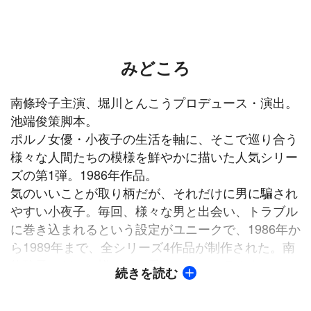
みどころ
南條玲子主演、堀川とんこうプロデュース・演出。
池端俊策脚本。
ポルノ女優・小夜子の生活を軸に、そこで巡り合う
様々な人間たちの模様を鮮やかに描いた人気シリー
ズの第1弾。1986年作品。
気のいいことが取り柄だが、それだけに男に騙され
やすい小夜子。毎回、様々な男と出会い、トラブル
に巻き込まれるという設定がユニークで、1986年か
ら1989年まで、全シリーズ4作品が制作された。南
條玲子のどこか憎めない愛すべきキャラクター、そ
続きを読む
して大胆な演技が当時話題となった。また、演技派
俳優陣の共演も見どころとなっている。