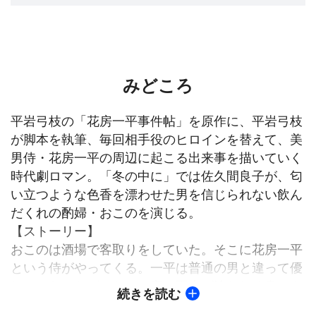
みどころ
平岩弓枝の「花房一平事件帖」を原作に、平岩弓枝
が脚本を執筆、毎回相手役のヒロインを替えて、美
男侍・花房一平の周辺に起こる出来事を描いていく
時代劇ロマン。「冬の中に」では佐久間良子が、匂
い立つような色香を漂わせた男を信じられない飲ん
だくれの酌婦・おこのを演じる。
【ストーリー】
おこのは酒場で客取りをしていた。そこに花房一平
という侍がやってくる。一平は普通の男と違って優
しかった。だが、なじみ客の平吉が追われる身とあ
続きを読む
って、おこのは一平を御用の筋の者と疑った。だが