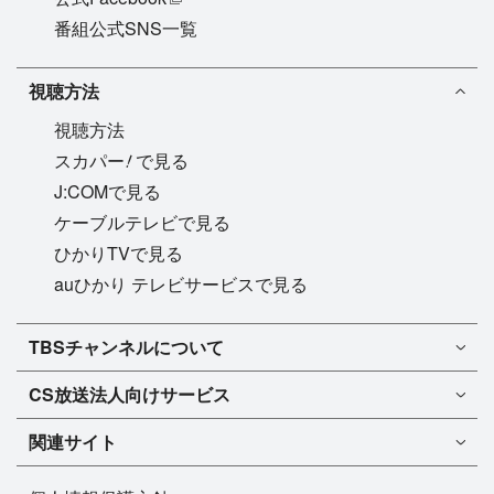
番組公式SNS一覧
視聴方法
視聴方法
!
スカパー
で見る
J:COMで見る
ケーブルテレビで見る
ひかりTVで見る
auひかり テレビサービスで見る
TBSチャンネル1
TBSチャンネルについて
TBSチャンネル2
TBSチャンネルについて
CS放送
法人向けサービス
マンスリーガイド［PDF］
FAQ・よくあるご質問
法人向けサービスについて
TBSチャンネル1
ドラマ
関連サイト
インフォメーション
TBSチャンネル2
バラエティ
イチオシ!
TBSテレビ