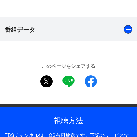
一平の否定の言葉を信じて、より一層一平にひかれ
ていった。しかし、やはり一平は疑いの通り、八丁
堀の三枝に頼まれて平吉という男を捕まえるため
に、平吉の女であるおこのを見張っていたのだ。や
番組データ
がてその事実が発覚する…。
出演
石坂浩二、佐久間良子、長谷川哲夫、園佳也子、港喜伊
このページをシェアする
子、松井美智子、一の宮あつ子、浅香春彦、奥野匡、長谷
twitter
LINE
facebook
川明男、奥村公延 ほか
制作年
1974年
全話数
視聴方法
1話
TBSチャンネルは、CS有料放送です。下記のサービスで
制作