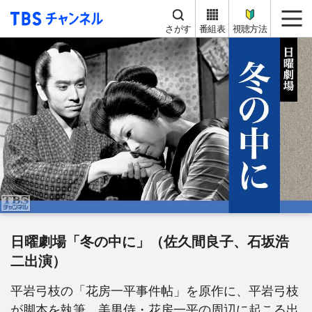
TBS チャンネル
me
さがす
番組表
視聴方法
日曜劇場「冬の中に」（佐久間良子、石坂浩
二出演）
平岩弓枝の「花房一平事件帖」を原作に、平岩弓枝
が脚本を執筆。美男侍・花房一平の周辺に起こる出