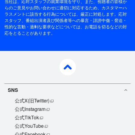
当社は、応対スタッフの就業環境を守り、また、視聴者の皆様か
らのご意見やお問い合わせに適切に対応するため、
カスタマーハ
ラスメントに該当する行為については、厳正に対処します。応対
スタッフ、番組出演者及び関係者等への暴言・誹謗中傷・脅迫・
性的な言動・過剰な要求などについては、お電話を切るなどの対
応をとることがあります。
pagetop
SNS
公式X(旧Twitter)
公式Instagram
公式TikTok
公式YouTube
公式Facebook