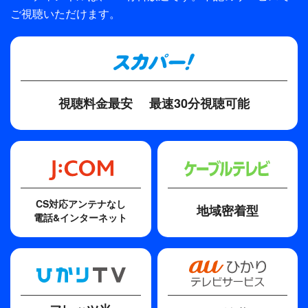
ご視聴いただけます。
TBS
プロデューサー
石井ふく子
ディレクター・監督
視聴料金最安
最速30分視聴可能
山本和夫
原作
平岩弓枝
脚本
CS対応アンテナなし
地域密着型
平岩弓枝
電話&インターネット
その他
※番宣写真はモノクロですが、本編はカラー作品です。