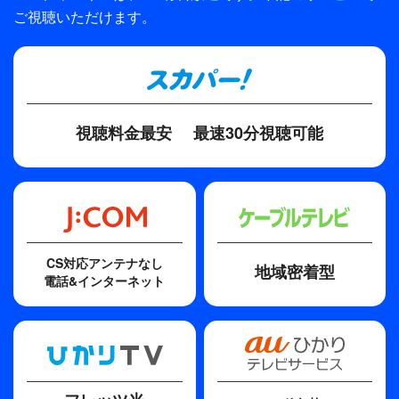
ン”のギター・魁人（桜田通）に詰め寄られ、詩音
ご視聴いただけます。
はバンドをやめると言いだす。
茅野イサム
信じ続けたROCK、夢に向かって歩んできた仲間た
脚本
ち…
森雪之丞
それらを捨ててでもソフィを守る。ソフィへの思い
は、“愛”に変わっていた。
視聴料金最安
最速30分視聴可能
救世主の宿命を背負った詩音と、そんな彼を放って
おけない魁人、そしてバンドメンバーは、復活をめ
ぐる“天使”と“悪魔”の争いに巻き込まれていく。奇
しくも“サイケデリック・ペイン”野外音楽堂でのラ
イブ当日。ついに全ての鍵が揃い、ステージ上で詩
音はソフィへの愛を証明するために、救世主である
CS対応アンテナなし
地域密着型
ことを受け入れようとするが…。
電話&インターネット
収録：2015年4月8日 天王洲 銀河劇場（東京）ほか