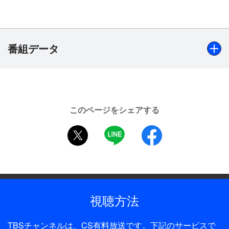
のの心を揺さぶる！生演奏のライブシーンも絶対に
見逃せない！
【ストーリー】
番組データ
どこか懐かしい近未来。
人気急上昇中のロックバンド“サイケデリック・ペ
イン”のヴォーカル・詩音（小越勇輝）の前に現れ
出演
た謎の美女・ソフィ（七木奏音）。
小越勇輝、桜田通、佐藤永典、慎之助、汐崎アイル／七木
自らを天使だと言うソフィは“ブレイン・スクエ
このページをシェアする
奏音／玉置成実／佃井皆美、冨森ジャスティン、林野健
ア”のハッキングで、毎夜詩音に、「世界を救える
twitter
LINE
facebook
志、山岸門人／麻生かほ里／藤木孝 ほか
のはあなただけ。あなたが救世主です。」と訴え
る。大天使ミカエルを復活させるための3つの鍵、
制作年
その最後の鍵『救世主（メシア）の孤独』を、詩音
2015年
が隠し持っているというのだ。いつしかソフィの存
在は、人知れず“孤独”を抱えていた詩音の心に、特
全話数
視聴方法
別な感情を芽生えさせた。
1話
ある日、異変に気づいた“サイケデリック・ペイ
TBSチャンネルは、CS有料放送です。下記のサービスで
ディレクター・監督