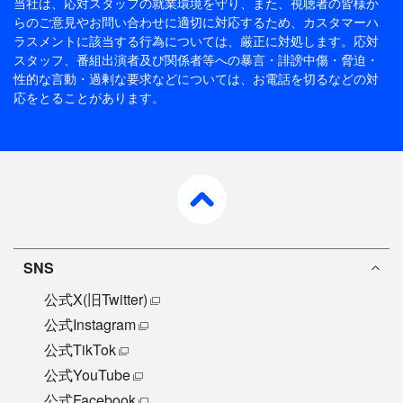
当社は、応対スタッフの就業環境を守り、また、視聴者の皆様か
らのご意見やお問い合わせに適切に対応するため、
カスタマーハ
ラスメントに該当する行為については、厳正に対処します。応対
スタッフ、番組出演者及び関係者等への暴言・誹謗中傷・脅迫・
性的な言動・過剰な要求などについては、お電話を切るなどの対
応をとることがあります。
pagetop
SNS
公式X(旧Twitter)
公式Instagram
公式TikTok
公式YouTube
公式Facebook