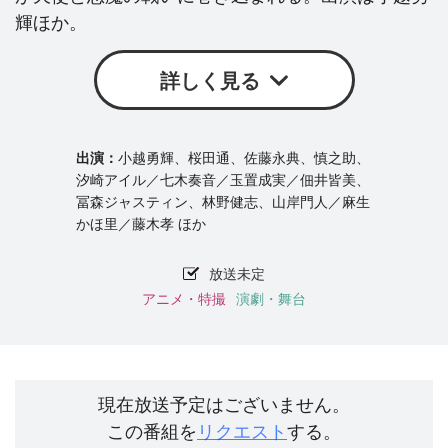
輝ほか。
詳しく見る
小越勇輝、桜田通、佐藤永典、慎之助、
汐崎アイル／七木奏音／玉置成実／佃井皆美、
冨森ジャスティン、林野健志、山岸門人／麻生
かほ里／藤木孝 ほか
放送未定
アニメ・特撮
演劇・舞台
現在放送予定はございません。
この番組を
リクエスト
する。