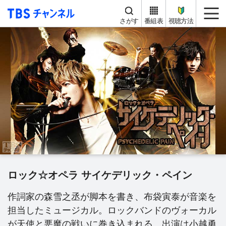
TBS チャンネル
me
さがす
番組表
視聴方法
ロック☆オペラ サイケデリック・ペイン
作詞家の森雪之丞が脚本を書き、布袋寅泰が音楽を
担当したミュージカル。ロックバンドのヴォーカル
が天使と悪魔の戦いに巻き込まれる。出演は小越勇