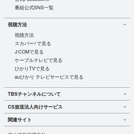
番組公式SNS一覧
視聴方法
視聴方法
!
スカパー
で見る
J:COMで見る
ケーブルテレビで見る
ひかりTVで見る
auひかり テレビサービスで見る
TBSチャンネル1
TBSチャンネルについて
TBSチャンネル2
TBSチャンネルについて
CS放送
法人向けサービス
マンスリーガイド［PDF］
FAQ・よくあるご質問
法人向けサービスについて
TBSチャンネル1
ドラマ
関連サイト
インフォメーション
TBSチャンネル2
バラエティ
イチオシ!
TBSテレビ
今月放送
音楽