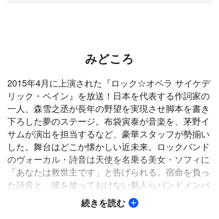
みどころ
2015年4月に上演された『ロック☆オペラ サイケデ
リック・ペイン』を放送！日本を代表する作詞家の
一人、森雪之丞が長年の野望を実現させ脚本を書き
下ろした夢のステージ。布袋寅泰が音楽を、茅野イ
サムが演出を担当するなど、豪華スタッフが勢揃い
した。舞台はどこか懐かしい近未来。ロックバンド
のヴォーカル・詩音は天使を名乗る美女・ソフィに
「あなたは救世主です」と告げられる。宿命を負っ
た詩音と、彼を放っておけない魁人らバンドメンバ
ーは、天使と悪魔の戦いに巻き込まれていき…。小
続きを読む
越勇輝、桜田通ら人気若手俳優たちの熱演が観るも