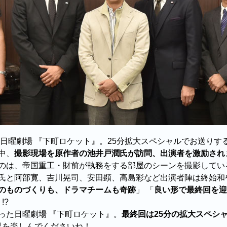
の日曜劇場 『下町ロケット』。25分拡大スペシャルでお送り
中、
撮影現場を原作者の池井戸潤氏が訪問、出演者を激励され
のは、帝国重工・財前が執務をする部屋のシーンを撮影してい
氏と阿部寛、吉川晃司、安田顕、高島彩など出演者陣は終始和
のものづくりも、ドラマチームも奇跡
」 「
良い形で最終回を迎
!?
った日曜劇場 『下町ロケット』。
最終回は25分の拡大スペシ
界を楽しんでくださいね！