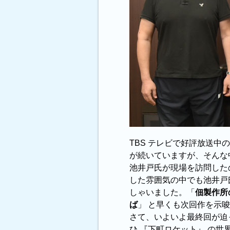
TBS テレビで好評放送中
が続いていますが、そんな
池井戸氏が現場を訪問した
した雰囲気の中でも池井戸
しゃいました。「
佃製作所
ば
」 と早くも次回作を示唆 
さて、いよいよ最終回が迫
ひ 『下町ロケット』 の世