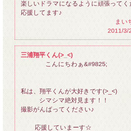
楽しいドラマになるように頑張ってく
応援してます♪
まい
2011/3/
三浦翔平くん(>_<)
こんにちわぁ&#9825;
私は、翔平くんが大好きです(>_<)
シマシマ絶対見ます！！
撮影がんばってください♪
応援していまーす☆