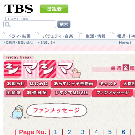
[ Page No. ]
1
｜
2
｜
3
｜
4
｜
5
｜
6