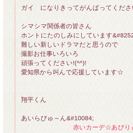
ガイ になりきってがんばってください&
シマシマ関係者の皆さん
ホントにたのしみにしています&#8252
難しい新しいドラマだと思うので
撮影お仕事いろいろ
頑張ってください!(^^)!
愛知県から叫んで応援しています☆
翔平くん
あいらびゅ～ん&#10084;
赤いカーデ☆あぴり