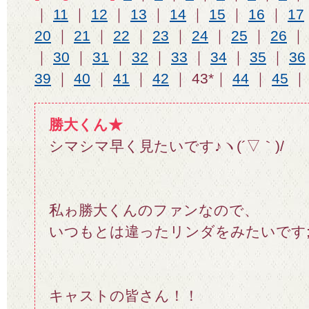
｜
11
｜
12
｜
13
｜
14
｜
15
｜
16
｜
17
20
｜
21
｜
22
｜
23
｜
24
｜
25
｜
26
｜
30
｜
31
｜
32
｜
33
｜
34
｜
35
｜
36
39
｜
40
｜
41
｜
42
｜ 43*｜
44
｜
45
勝大くん★
シマシマ早く見たいです♪ヽ(´▽｀)/
私ゎ勝大くんのファンなので、
いつもとは違ったリンダをみたいです;-
キャストの皆さん！！