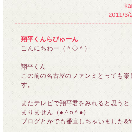
k
2011/3/
翔平くんらびゅーん
こんにちわー（＾◇＾）
翔平くん
この前の名古屋のファンミとっても楽
す。
またテレビで翔平君をみれると思うと
まりません（●＾o＾●）
ブログとかでも番宣しちゃいました&#10