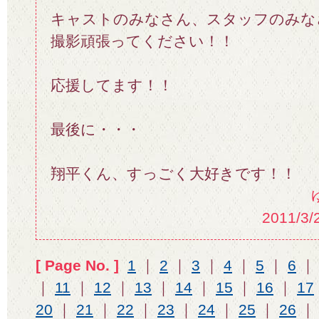
キャストのみなさん、スタッフのみな
撮影頑張ってください！！
応援してます！！
最後に・・・
翔平くん、すっごく大好きです！！
2011/3/
[ Page No. ]
1
｜
2
｜
3
｜
4
｜
5
｜
6
｜
11
｜
12
｜
13
｜
14
｜
15
｜
16
｜
17
20
｜
21
｜
22
｜
23
｜
24
｜
25
｜
26