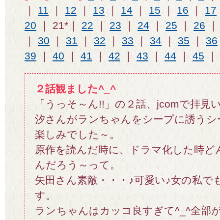
｜
11
｜
12
｜
13
｜
14
｜
15
｜
16
｜
17
20
｜ 21*｜
22
｜
23
｜
24
｜
25
｜
26
｜
30
｜
31
｜
32
｜
33
｜
34
｜
35
｜
36
39
｜
40
｜
41
｜
42
｜
43
｜
44
｜
45
２話観ました^_^
「うっそ～ん!!」の２話、jcomで拝
汐さんがランちゃんをシープに誘うシ
楽しみでした～。
原作を読んだ時に、ドラマ化した時ど
んだろう～って。
矢田さん素敵・・・♪可愛い♪女の私で
す。
ランちゃんはカッコ良すぎて^_^全部が