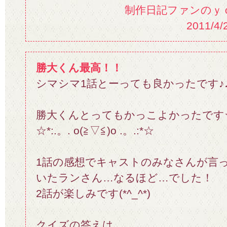
制作日記ファンのｙｏ
2011/4/
勝大くん最高！！
シマシマ1話とーっても良かったです♪
勝大くんとってもかっこよかったです
☆*:.。. o(≧▽≦)o .。.:*☆
1話の感想でキャストのみなさんが言
いたランさん…なるほど…でした！
2話が楽しみです(*^_^*)
クイズの答えは