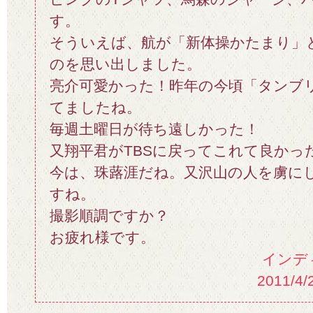
す。
そういえば、航が「新体操かたまり」
のを思い出しました。
亮介可愛かった！昨年の今頃「タンブ
てましたね。
毎週土曜日が待ち遠しかった！
又翔平君がTBSに戻ってこれて良かっ
今は、珠蕗涯だね。又沢山の人を虜に
すね。
撮影順調ですか？
お疲れ様です。
インデ
2011/4/