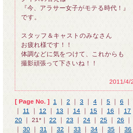
『今、アラサー女子がモテる時代！』
です。
スタッフ＆キャストのみなさん
お疲れ様です！！
体調などに気をつけて、これからも
撮影頑張って下さいね！！
2011/4/
[ Page No. ]
1
｜
2
｜
3
｜
4
｜
5
｜
6
｜
11
｜
12
｜
13
｜
14
｜
15
｜
16
｜
17
20
｜ 21*｜
22
｜
23
｜
24
｜
25
｜
26
｜
30
｜
31
｜
32
｜
33
｜
34
｜
35
｜
36