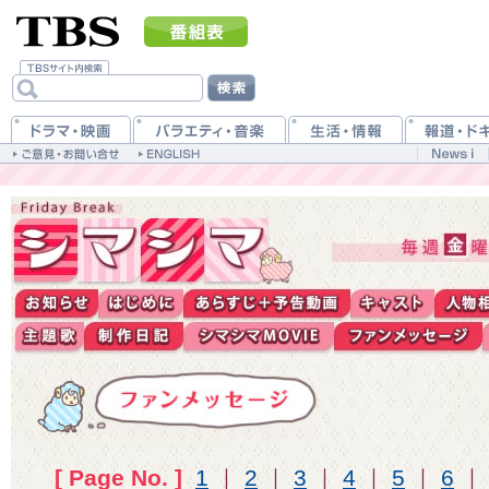
[ Page No. ]
1
｜
2
｜
3
｜
4
｜
5
｜
6