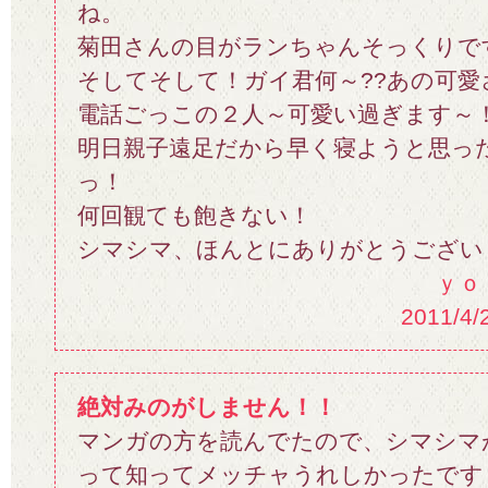
ね。
菊田さんの目がランちゃんそっくりで
そしてそして！ガイ君何～??あの可愛さ（
電話ごっこの２人～可愛い過ぎます～
明日親子遠足だから早く寝ようと思っ
っ！
何回観ても飽きない！
シマシマ、ほんとにありがとうござい
ｙｏ
2011/4/
絶対みのがしません！！
マンガの方を読んでたので、シマシマ
って知ってメッチャうれしかったです