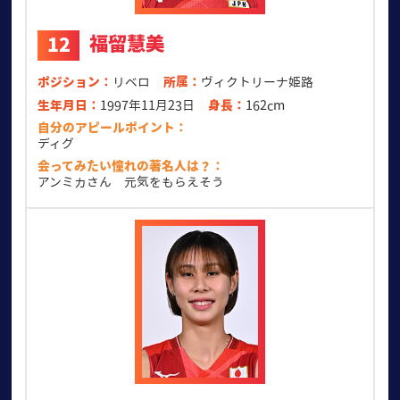
福留慧美
12
ポジション
リベロ
所属
ヴィクトリーナ姫路
生年月日
1997年11月23日
身長
162cm
自分のアピールポイント
ディグ
会ってみたい憧れの著名人は？
アンミカさん 元気をもらえそう