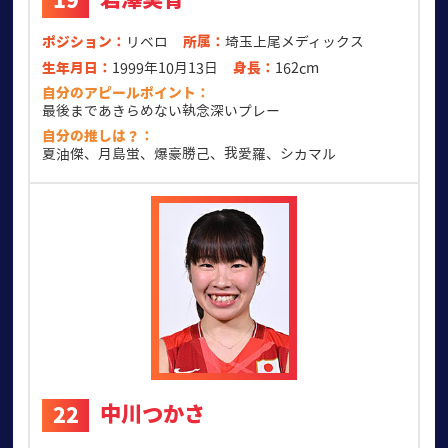
19
ポジション
リベロ
所属
埼玉上尾メディックス
生年月日
1999年10月13日
身長
162cm
自分のアピールポイント
最後まであきらめない執念深いプレー
自分の推しは？
夏油傑、月島蛍、爆豪勝己、我愛羅、シカマル
中川つかさ
22