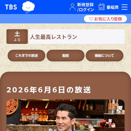
TBSグループキャラクター『ワクティ』
TBSテレビ｜ときめくときを。
番組表
土
人生最高レストラン
よる
これまでの放送
配信
番組について
2026年6月6日の放送