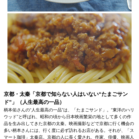
京都・太秦「京都で知らない人はいない“たまごサン
ド”」（人生最高の一品）
柄本佑さんの“人生最高の一品”は、「たまごサンド」。“東洋のハリ
ウッド”と呼ばれ、昭和の頃から日本映画繁栄の地として多くの作
品を生み出してきた京都の太秦。映画撮影などで京都に行く機会の
多い柄本さんには、行く度に必ず訪れるお店がある。それが、「ス
マート珈琲」太秦店。京都の人に長く愛され、作家、俳優、映画人