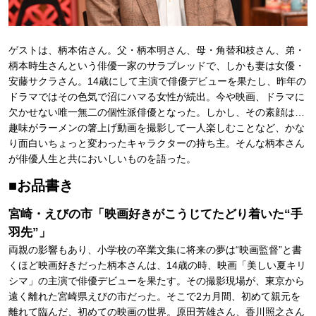
ゲストは、柄本佑さん。父・柄本明さん、母・角替和枝さん、弟・
柄本時生さんという俳優一家のサラブレッドで、しかも妻は女優・
安藤サクラさん。14歳にして主演で俳優デビューを果たし、昨年の
ドラマではその色気で沼にハマる女性が続出。今や映画、ドラマに
欠かせない唯一無二の個性派俳優となった。しかし、その素顔は…
趣味がラーメンの箸上げ動画を撮影して一人楽しむことなど、かな
り面白いちょっと変わったキャラクターの持ち主。そんな柄本さん
が俳優人生と共においしいものを語った。
■お品書き
宮崎・えびの市「映画好きがこうじてたどり着いた“手
羽先”」
両親の影響もあり、小学校の卒業文集に将来の夢は“映画監督”と書
くほど映画好きだった柄本さんは、14歳の時、映画「美しい夏キリ
シマ」の主演で俳優デビューを果たす。その撮影現場が、東京から
遠く離れた宮崎県えびの市だった。そこで2カ月間、初めて親元を
離れて臨んだ、初めての映画の世界。原田芳雄さん、香川照之さん