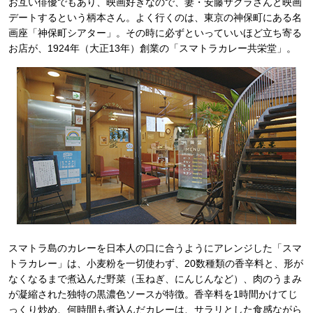
お互い俳優でもあり、映画好きなので、妻・安藤サクラさんと映画
デートするという柄本さん。よく行くのは、東京の神保町にある名
画座「神保町シアター」。その時に必ずといっていいほど立ち寄る
お店が、1924年（大正13年）創業の「スマトラカレー共栄堂」。
スマトラ島のカレーを日本人の口に合うようにアレンジした「スマ
トラカレー」は、小麦粉を一切使わず、20数種類の香辛料と、形が
なくなるまで煮込んだ野菜（玉ねぎ、にんじんなど）、肉のうまみ
が凝縮された独特の黒濃色ソースが特徴。香辛料を1時間かけてじ
っくり炒め、何時間も煮込んだカレーは、サラリとした食感ながら